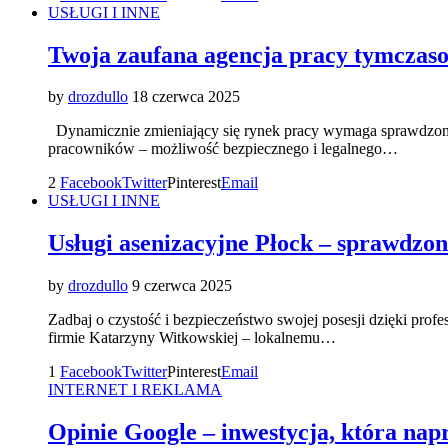
USŁUGI I INNE
Twoja zaufana agencja pracy tymczas
by
drozdullo
18 czerwca 2025
Dynamicznie zmieniający się rynek pracy wymaga sprawdzonych
pracowników – możliwość bezpiecznego i legalnego…
2
Facebook
Twitter
Pinterest
Email
USŁUGI I INNE
Usługi asenizacyjne Płock – sprawdzo
by
drozdullo
9 czerwca 2025
Zadbaj o czystość i bezpieczeństwo swojej posesji dzięki profe
firmie Katarzyny Witkowskiej – lokalnemu…
1
Facebook
Twitter
Pinterest
Email
INTERNET I REKLAMA
Opinie Google – inwestycja, która nap