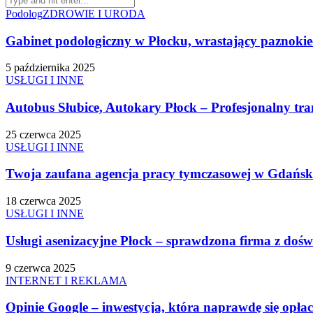
Podolog
ZDROWIE I URODA
Gabinet podologiczny w Płocku, wrastający paznokie
5 października 2025
USŁUGI I INNE
Autobus Słubice, Autokary Płock – Profesjonalny tra
25 czerwca 2025
USŁUGI I INNE
Twoja zaufana agencja pracy tymczasowej w Gdańs
18 czerwca 2025
USŁUGI I INNE
Usługi asenizacyjne Płock – sprawdzona firma z doś
9 czerwca 2025
INTERNET I REKLAMA
Opinie Google – inwestycja, która naprawdę się opła