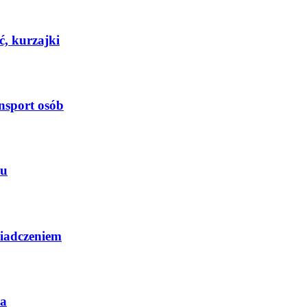
ć, kurzajki
nsport osób
ku
wiadczeniem
ca