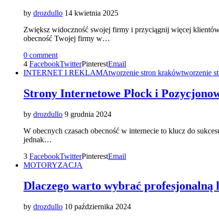
by
drozdullo
14 kwietnia 2025
Zwiększ widoczność swojej firmy i przyciągnij więcej klient
obecność Twojej firmy w…
0 comment
4
Facebook
Twitter
Pinterest
Email
INTERNET I REKLAMA
tworzenie stron kraków
tworzenie s
Strony Internetowe Płock i Pozycjono
by
drozdullo
9 grudnia 2024
W obecnych czasach obecność w internecie to klucz do sukcesu
jednak…
3
Facebook
Twitter
Pinterest
Email
MOTORYZACJA
Dlaczego warto wybrać profesjonalną
by
drozdullo
10 października 2024