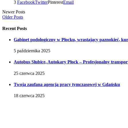
3
Facebook
Twitter
Pinterest
Email
Newer Posts
Older Posts
Recent Posts
Gabinet podologiczny w Płocku, wrastający paznokieć, kur
5 października 2025
Autobus Słubice, Autokary Płock – Profesjonalny transpor
25 czerwca 2025
Twoja zaufana agencja pracy tymczasowej w Gdańsku
18 czerwca 2025