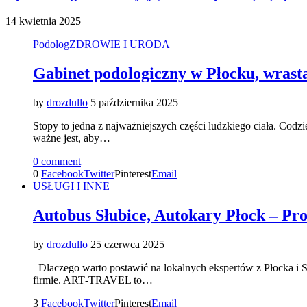
14 kwietnia 2025
Podolog
ZDROWIE I URODA
Gabinet podologiczny w Płocku, wrasta
by
drozdullo
5 października 2025
Stopy to jedna z najważniejszych części ludzkiego ciała. Codz
ważne jest, aby…
0 comment
0
Facebook
Twitter
Pinterest
Email
USŁUGI I INNE
Autobus Słubice, Autokary Płock – Pro
by
drozdullo
25 czerwca 2025
Dlaczego warto postawić na lokalnych ekspertów z Płocka i Słu
firmie. ART‐TRAVEL to…
3
Facebook
Twitter
Pinterest
Email