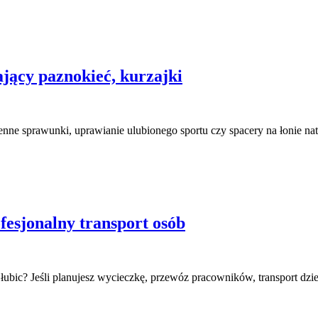
jący paznokieć, kurzajki
ienne sprawunki, uprawianie ulubionego sportu czy spacery na łonie n
fesjonalny transport osób
bic? Jeśli planujesz wycieczkę, przewóz pracowników, transport dziec