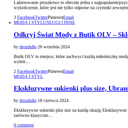
Lakierowanie proszkowe to obecnie jedna z najpopularniejszyc
wykończenie, które jest nie tylko odporne na czynniki zewnęt
3
Facebook
Twitter
Pinterest
Email
MODA I STYL
USŁUGI I INNE
Odkryj Świat Mody z Butik OLV – Skl
by
drozdullo
26 września 2024
Butik OLV to miejsce, które zachwyci każdą miłośniczkę mody. 
wybór…
2
Facebook
Twitter
Pinterest
Email
MODA I STYL
Ekskluzywne sukienki plus size, Ubran
by
drozdullo
18 czerwca 2024
Ekskluzywne sukienki plus size na każdą okazję Ekskluzywne su
zarówno klasyczne…
0 comment