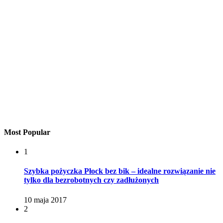
Most Popular
1
Szybka pożyczka Płock bez bik – idealne rozwiązanie nie
tylko dla bezrobotnych czy zadłużonych
10 maja 2017
2