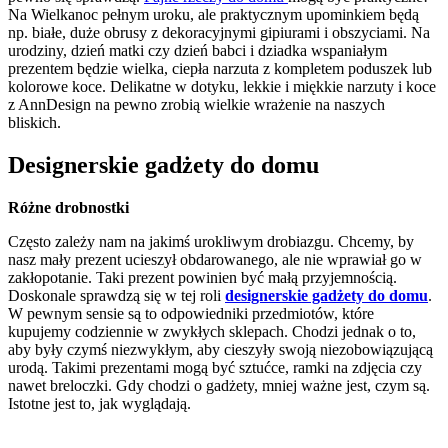
Na Wielkanoc pełnym uroku, ale praktycznym upominkiem będą
np. białe, duże obrusy z dekoracyjnymi gipiurami i obszyciami. Na
urodziny, dzień matki czy dzień babci i dziadka wspaniałym
prezentem będzie wielka, ciepła narzuta z kompletem poduszek lub
kolorowe koce. Delikatne w dotyku, lekkie i miękkie narzuty i koce
z AnnDesign na pewno zrobią wielkie wrażenie na naszych
bliskich.
Designerskie gadżety do domu
Różne drobnostki
Często zależy nam na jakimś urokliwym drobiazgu. Chcemy, by
nasz mały prezent ucieszył obdarowanego, ale nie wprawiał go w
zakłopotanie. Taki prezent powinien być małą przyjemnością.
Doskonale sprawdzą się w tej roli
designerskie gadżety do domu
.
W pewnym sensie są to odpowiedniki przedmiotów, które
kupujemy codziennie w zwykłych sklepach. Chodzi jednak o to,
aby były czymś niezwykłym, aby cieszyły swoją niezobowiązującą
urodą. Takimi prezentami mogą być sztućce, ramki na zdjęcia czy
nawet breloczki. Gdy chodzi o gadżety, mniej ważne jest, czym są.
Istotne jest to, jak wyglądają.