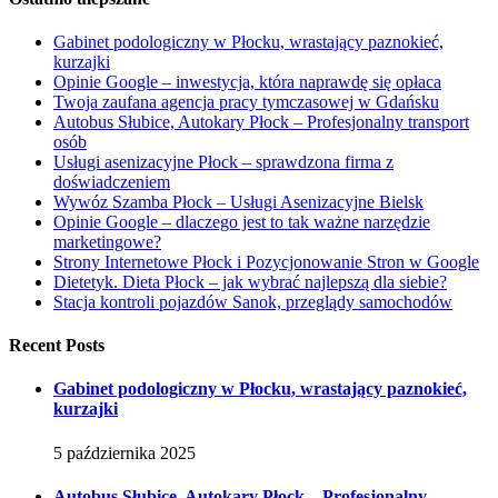
Gabinet podologiczny w Płocku, wrastający paznokieć,
kurzajki
Opinie Google – inwestycja, która naprawdę się opłaca
Twoja zaufana agencja pracy tymczasowej w Gdańsku
Autobus Słubice, Autokary Płock – Profesjonalny transport
osób
Usługi asenizacyjne Płock – sprawdzona firma z
doświadczeniem
Wywóz Szamba Płock – Usługi Asenizacyjne Bielsk
Opinie Google – dlaczego jest to tak ważne narzędzie
marketingowe?
Strony Internetowe Płock i Pozycjonowanie Stron w Google
Dietetyk. Dieta Płock – jak wybrać najlepszą dla siebie?
Stacja kontroli pojazdów Sanok, przeglądy samochodów
Recent Posts
Gabinet podologiczny w Płocku, wrastający paznokieć,
kurzajki
5 października 2025
Autobus Słubice, Autokary Płock – Profesjonalny