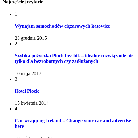
Najczęściej czytacie
1
Wynajem samochodów ciężarowych katowice
28 grudnia 2015
2
Szybka pożyczka Płock bez bik – idealne rozwiązanie nie
tylko dla bezrobotnych czy zadłużonych
10 maja 2017
3
Hotel Płock
15 kwietnia 2014
4
Car wrapping Ireland – Change your car and advertise
here