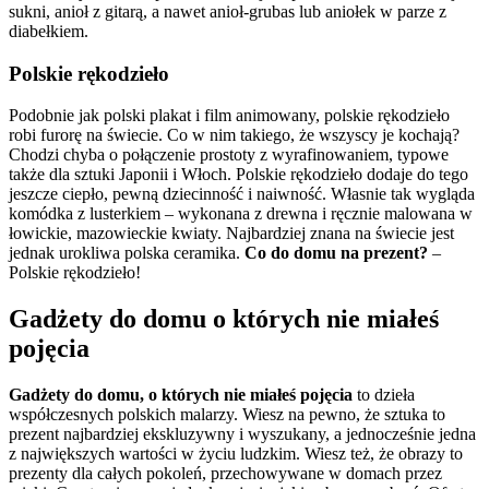
sukni, anioł z gitarą, a nawet anioł-grubas lub aniołek w parze z
diabełkiem.
Polskie rękodzieło
Podobnie jak polski plakat i film animowany, polskie rękodzieło
robi furorę na świecie. Co w nim takiego, że wszyscy je kochają?
Chodzi chyba o połączenie prostoty z wyrafinowaniem, typowe
także dla sztuki Japonii i Włoch. Polskie rękodzieło dodaje do tego
jeszcze ciepło, pewną dziecinność i naiwność. Własnie tak wygląda
komódka z lusterkiem – wykonana z drewna i ręcznie malowana w
łowickie, mazowieckie kwiaty. Najbardziej znana na świecie jest
jednak urokliwa polska ceramika.
Co do domu na prezent?
–
Polskie rękodzieło!
Gadżety do domu o których nie miałeś
pojęcia
Gadżety do domu, o których nie miałeś pojęcia
to dzieła
współczesnych polskich malarzy. Wiesz na pewno, że sztuka to
prezent najbardziej ekskluzywny i wyszukany, a jednocześnie jedna
z największych wartości w życiu ludzkim. Wiesz też, że obrazy to
prezenty dla całych pokoleń, przechowywane w domach przez