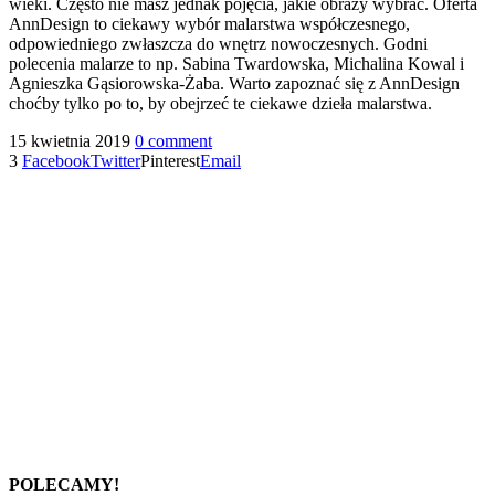
wieki. Często nie masz jednak pojęcia, jakie obrazy wybrać. Oferta
AnnDesign to ciekawy wybór malarstwa współczesnego,
odpowiedniego zwłaszcza do wnętrz nowoczesnych. Godni
polecenia malarze to np. Sabina Twardowska, Michalina Kowal i
Agnieszka Gąsiorowska-Żaba. Warto zapoznać się z AnnDesign
choćby tylko po to, by obejrzeć te ciekawe dzieła malarstwa.
15 kwietnia 2019
0 comment
3
Facebook
Twitter
Pinterest
Email
POLECAMY!