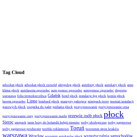
Tag Cloud
adwokat płock
adwokat płock rozwód
alergolog płock
autobusy płock
autokary płock
auto
klima płock
autolaweta zgorzelec
auto pomoc zgorzelec
autopomoc zgorzelec
depresja
Gdańsk
warszawa
folia termokurczliwa
hotel płock
instalacje lpg płock
komis płock
Lipno
laweta zgorzelec
lombard płock
maszyny pakujące
minipack-torre
montaż instalacji
gazowych płock
owijarka do palet
pediatra płock
pozycjonowanie
pozycjonowanie cena
płock
przewóz osób płock
pozycjonowanie ceny
pozycjonowanie marki
Sierpc
smipack
tanie busy do holandii belgii niemiec
torby ekologiczne
torby papierowe
Toruń
torby papierowe producent
torebki reklamowe
tworzenie stron kraków
warszawa
Wrocław
wypożyczalnia samochodów
wynajem autokarów płock