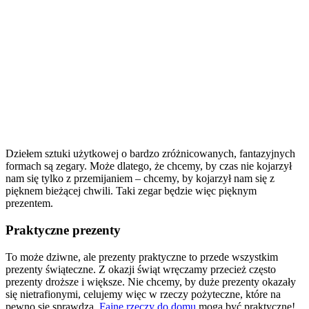
Dziełem sztuki użytkowej o bardzo zróżnicowanych, fantazyjnych
formach są zegary. Może dlatego, że chcemy, by czas nie kojarzył
nam się tylko z przemijaniem – chcemy, by kojarzył nam się z
pięknem bieżącej chwili. Taki zegar będzie więc pięknym
prezentem.
Praktyczne prezenty
To może dziwne, ale prezenty praktyczne to przede wszystkim
prezenty świąteczne. Z okazji świąt wręczamy przecież często
prezenty droższe i większe. Nie chcemy, by duże prezenty okazały
się nietrafionymi, celujemy więc w rzeczy pożyteczne, które na
pewno się sprawdzą.
Fajne rzeczy do domu
mogą być praktyczne!