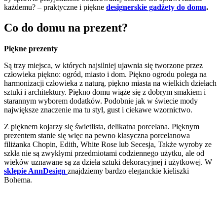
każdemu? – praktyczne i piękne
designerskie gadżety do domu
.
Co do domu na prezent?
Piękne prezenty
Są trzy miejsca, w których najsilniej ujawnia się tworzone przez
człowieka piękno: ogród, miasto i dom. Piękno ogrodu polega na
harmonizacji człowieka z naturą, piękno miasta na wielkich dziełach
sztuki i architektury. Piękno domu wiąże się z dobrym smakiem i
starannym wyborem dodatków. Podobnie jak w świecie mody
największe znaczenie ma tu styl, gust i ciekawe wzornictwo.
Z pięknem kojarzy się świetlista, delikatna porcelana. Pięknym
prezentem stanie się więc na pewno klasyczna porcelanowa
filiżanka Chopin, Edith, White Rose lub Secesja, Także wyroby ze
szkła nie są zwykłymi przedmiotami codziennego użytku, ale od
wieków uznawane są za dzieła sztuki dekoracyjnej i użytkowej. W
sklepie AnnDesign
znajdziemy bardzo eleganckie kieliszki
Bohema.