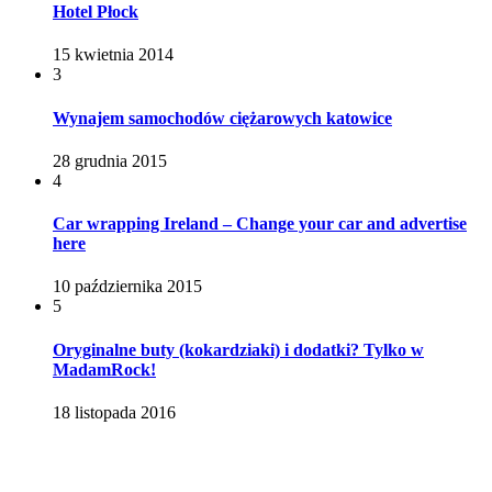
Hotel Płock
15 kwietnia 2014
3
Wynajem samochodów ciężarowych katowice
28 grudnia 2015
4
Car wrapping Ireland – Change your car and advertise
here
10 października 2015
5
Oryginalne buty (kokardziaki) i dodatki? Tylko w
MadamRock!
18 listopada 2016