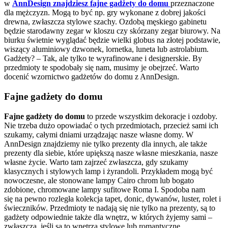
w
AnnDesign znajdziesz fajne gadżety do domu
przeznaczone
dla mężczyzn. Mogą to być np. gry wykonane z dobrej jakości
drewna, zwłaszcza stylowe szachy. Ozdobą męskiego gabinetu
będzie starodawny zegar w kloszu czy skórzany zegar biurowy. Na
biurku świetnie wyglądać będzie wielki globus na złotej podstawie,
wiszący aluminiowy dzwonek, lornetka, luneta lub astrolabium.
Gadżety? – Tak, ale tylko te wyrafinowane i designerskie. By
przedmioty te spodobały się nam, musimy je obejrzeć. Warto
docenić wzornictwo gadżetów do domu z AnnDesign.
Fajne gadżety do domu
Fajne gadżety do domu
to przede wszystkim dekoracje i ozdoby.
Nie trzeba dużo opowiadać o tych przedmiotach, przecież sami ich
szukamy, całymi dniami urządzając nasze własne domy. W
AnnDesign znajdziemy nie tylko prezenty dla innych, ale także
prezenty dla siebie, które upiększą nasze własne mieszkania, nasze
własne życie. Warto tam zajrzeć zwłaszcza, gdy szukamy
klasycznych i stylowych lamp i żyrandoli. Przykładem mogą być
nowoczesne, ale stonowane lampy Cairo chrom lub bogato
zdobione, chromowane lampy sufitowe Roma I. Spodoba nam
się na pewno rozległa kolekcja tapet, donic, dywanów, luster, rolet i
świeczników. Przedmioty te nadają się nie tylko na prezenty, są to
gadżety odpowiednie także dla wnętrz, w których żyjemy sami –
zwłaszcza, jeśli są to wnętrza stylowe lub romantyczne.