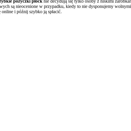
zybkie pożyczki płock
nie decydują się tylko osoby z niskimi zarobka
wych są nieocenione w przypadku, kiedy to nie dysponujemy wolnymi 
online i późnij szybko ją spłacić.