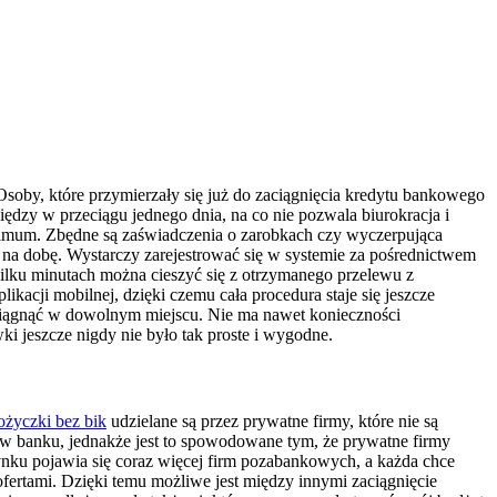
Osoby, które przymierzały się już do zaciągnięcia kredytu bankowego
ędzy w przeciągu jednego dnia, na co nie pozwala biurokracja i
nimum. Zbędne są zaświadczenia o zarobkach czy wyczerpująca
n na dobę. Wystarczy zarejestrować się w systemie za pośrednictwem
kilku minutach można cieszyć się z otrzymanego przelewu z
cji mobilnej, dzięki czemu cała procedura staje się jeszcze
ągnąć w dowolnym miejscu. Nie ma nawet konieczności
i jeszcze nigdy nie było tak proste i wygodne.
ożyczki bez bik
udzielane są przez prywatne firmy, które nie są
 w banku, jednakże jest to spowodowane tym, że prywatne firmy
rynku pojawia się coraz więcej firm pozabankowych, a każda chce
fertami. Dzięki temu możliwe jest między innymi zaciągnięcie