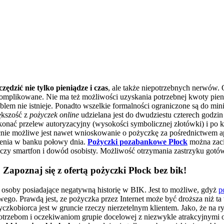
zędzić nie tylko pieniądze i czas
, ale także niepotrzebnych nerwów. 
komplikowane. Nie ma też możliwości uzyskania potrzebnej kwoty pieni
lem nie istnieje. Ponadto wszelkie formalności ograniczone są do mi
ększość z
pożyczek online
udzielana jest do dwudziestu czterech godzi
ykonać przelew autoryzacyjny (wysokości symbolicznej złotówki) i po 
 możliwe jest nawet wnioskowanie o pożyczkę za pośrednictwem aplika
dzenia w banku połowy dnia.
Pożyczki pozabankowe Płock
można zaci
zy smartfon i dowód osobisty. Możliwość otrzymania zastrzyku gotówk
Zapoznaj się z ofertą
pożyczki Płock bez bik!
osoby posiadające negatywną historię w BIK. Jest to możliwe, gdyż
p
ego. Prawdą jest, ze pożyczka przez Internet może być droższa niż ta
czkobiorca jest w gruncie rzeczy nierzetelnym klientem. Jako, że na 
otrzebom i oczekiwaniom grupie docelowej z niezwykle atrakcyjnymi o