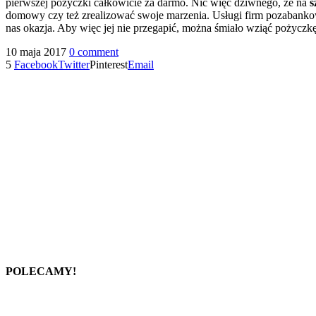
pierwszej pożyczki całkowicie za darmo. Nic więc dziwnego, że na
s
domowy czy też zrealizować swoje marzenia. Usługi firm pozabanko
nas okazja. Aby więc jej nie przegapić, można śmiało wziąć pożyczkę 
10 maja 2017
0 comment
5
Facebook
Twitter
Pinterest
Email
POLECAMY!