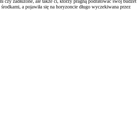
mi czy zadłużone, ale także ci, którzy pragną podratować swój budżet
środkami, a pojawiła się na horyzoncie długo wyczekiwana przez