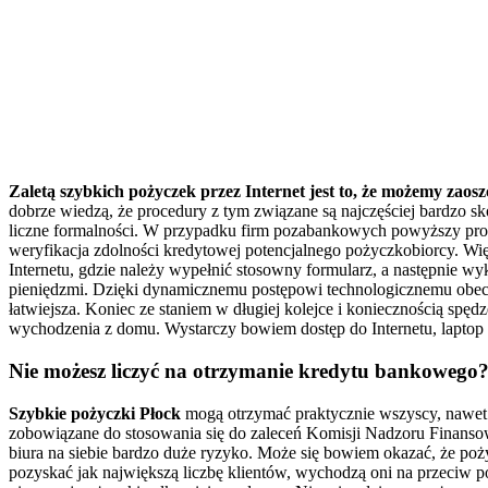
Zaletą szybkich pożyczek przez Internet jest to, że możemy zaoszc
dobrze wiedzą, że procedury z tym związane są najczęściej bardzo s
liczne formalności. W przypadku firm pozabankowych powyższy prob
weryfikacja zdolności kredytowej potencjalnego pożyczkobiorcy. Wi
Internetu, gdzie należy wypełnić stosowny formularz, a następnie w
pieniędzmi. Dzięki dynamicznemu postępowi technologicznemu obecnie
łatwiejsza. Koniec ze staniem w długiej kolejce i koniecznością spę
wychodzenia z domu. Wystarczy bowiem dostęp do Internetu, laptop c
Nie możesz liczyć na otrzymanie kredytu bankowego? 
Szybkie pożyczki Płock
mogą otrzymać praktycznie wszyscy, nawet 
zobowiązane do stosowania się do zaleceń Komisji Nadzoru Finansow
biura na siebie bardzo duże ryzyko. Może się bowiem okazać, że poży
pozyskać jak największą liczbę klientów, wychodzą oni na przeciw p