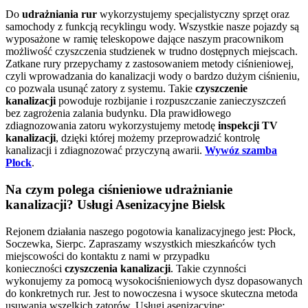
Do
udrażniania rur
wykorzystujemy specjalistyczny sprzęt oraz
samochody z funkcją recyklingu wody. Wszystkie nasze pojazdy są
wyposażone w ramię teleskopowe dające naszym pracownikom
możliwość czyszczenia studzienek w trudno dostępnych miejscach.
Zatkane rury przepychamy z zastosowaniem metody ciśnieniowej,
czyli wprowadzania do kanalizacji wody o bardzo dużym ciśnieniu,
co pozwala usunąć zatory z systemu. Takie
czyszczenie
kanalizacji
powoduje rozbijanie i rozpuszczanie zanieczyszczeń
bez zagrożenia zalania budynku. Dla prawidłowego
zdiagnozowania zatoru wykorzystujemy metodę
inspekcji TV
kanalizacji
, dzięki której możemy przeprowadzić kontrolę
kanalizacji i zdiagnozować przyczyną awarii.
Wywóz szamba
Płock
.
Na czym polega ciśnieniowe udrażnianie
kanalizacji? Usługi Asenizacyjne Bielsk
Rejonem działania naszego pogotowia kanalizacyjnego jest: Płock,
Soczewka, Sierpc. Zapraszamy wszystkich mieszkańców tych
miejscowości do kontaktu z nami w przypadku
konieczności
czyszczenia kanalizacji
. Takie czynności
wykonujemy za pomocą wysokociśnieniowych dysz dopasowanych
do konkretnych rur. Jest to nowoczesna i wysoce skuteczna metoda
usuwania wszelkich zatorów. Usługi asenizacyjne: