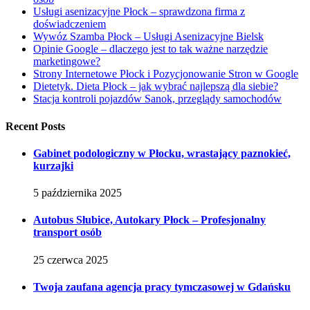
Usługi asenizacyjne Płock – sprawdzona firma z
doświadczeniem
Wywóz Szamba Płock – Usługi Asenizacyjne Bielsk
Opinie Google – dlaczego jest to tak ważne narzędzie
marketingowe?
Strony Internetowe Płock i Pozycjonowanie Stron w Google
Dietetyk. Dieta Płock – jak wybrać najlepszą dla siebie?
Stacja kontroli pojazdów Sanok, przeglądy samochodów
Recent Posts
Gabinet podologiczny w Płocku, wrastający paznokieć,
kurzajki
5 października 2025
Autobus Słubice, Autokary Płock – Profesjonalny
transport osób
25 czerwca 2025
Twoja zaufana agencja pracy tymczasowej w Gdańsku