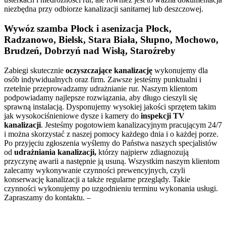
niezbędna przy odbiorze kanalizacji sanitarnej lub deszczowej.
Wywóz szamba Płock i asenizacja Płock,
Radzanowo, Bielsk, Stara Biała, Słupno, Mochowo,
Brudzeń, Dobrzyń nad Wisłą, Staroźreby
Zabiegi skutecznie
oczyszczające kanalizację
wykonujemy dla
osób indywidualnych oraz firm. Zawsze jesteśmy punktualni i
rzetelnie przeprowadzamy udrażnianie rur. Naszym klientom
podpowiadamy najlepsze rozwiązania, aby długo cieszyli się
sprawną instalacją. Dysponujemy wysokiej jakości sprzętem takim
jak wysokociśnieniowe dysze i kamery do
inspekcji TV
kanalizacji
. Jesteśmy pogotowiem kanalizacyjnym pracującym 24/7
i można skorzystać z naszej pomocy każdego dnia i o każdej porze.
Po przyjęciu zgłoszenia wyślemy do Państwa naszych specjalistów
od
udrażniania kanalizacji,
którzy najpierw zdiagnozują
przyczynę awarii a następnie ją usuną. Wszystkim naszym klientom
zalecamy wykonywanie czynności prewencyjnych, czyli
konserwację kanalizacji a także regularne przeglądy. Takie
czynności wykonujemy po uzgodnieniu terminu wykonania usługi.
Zapraszamy do kontaktu. –