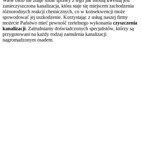
Wiele osób nie zdaje sobie sprawy z tego jak istotną kwestią jest
zanieczyszczona kanalizacja, która staje się miejscem zachodzenia
różnorodnych reakcji chemicznych, co w konsekwencji może
spowodować jej uszkodzenie. Korzystając z usług naszej firmy
możecie Państwo mieć pewność rzetelnego wykonania
czyszczenia
kanalizacji
. Zatrudniamy doświadczonych specjalistów, którzy są
przygotowani na każdy rodzaj zamulenia kanalizacji
nagromadzonym osadem.