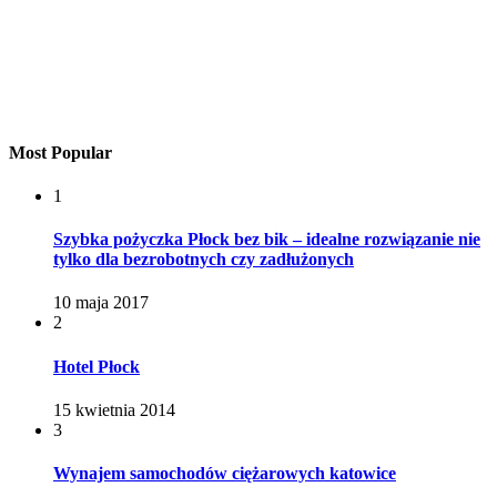
Most Popular
1
Szybka pożyczka Płock bez bik – idealne rozwiązanie nie
tylko dla bezrobotnych czy zadłużonych
10 maja 2017
2
Hotel Płock
15 kwietnia 2014
3
Wynajem samochodów ciężarowych katowice