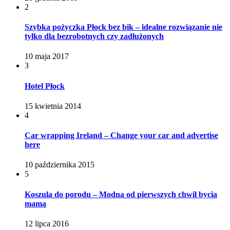
2
Szybka pożyczka Płock bez bik – idealne rozwiązanie nie
tylko dla bezrobotnych czy zadłużonych
10 maja 2017
3
Hotel Płock
15 kwietnia 2014
4
Car wrapping Ireland – Change your car and advertise
here
10 października 2015
5
Koszula do porodu – Modna od pierwszych chwil bycia
mamą
12 lipca 2016