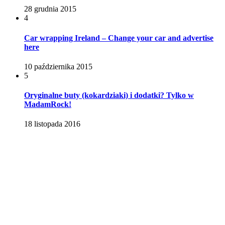
28 grudnia 2015
4
Car wrapping Ireland – Change your car and advertise
here
10 października 2015
5
Oryginalne buty (kokardziaki) i dodatki? Tylko w
MadamRock!
18 listopada 2016