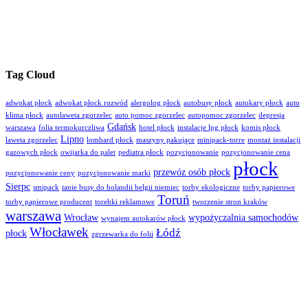
Tag Cloud
adwokat płock
adwokat płock rozwód
alergolog płock
autobusy płock
autokary płock
auto
klima płock
autolaweta zgorzelec
auto pomoc zgorzelec
autopomoc zgorzelec
depresja
Gdańsk
warszawa
folia termokurczliwa
hotel płock
instalacje lpg płock
komis płock
Lipno
laweta zgorzelec
lombard płock
maszyny pakujące
minipack-torre
montaż instalacji
gazowych płock
owijarka do palet
pediatra płock
pozycjonowanie
pozycjonowanie cena
płock
przewóz osób płock
pozycjonowanie ceny
pozycjonowanie marki
Sierpc
smipack
tanie busy do holandii belgii niemiec
torby ekologiczne
torby papierowe
Toruń
torby papierowe producent
torebki reklamowe
tworzenie stron kraków
warszawa
Wrocław
wypożyczalnia samochodów
wynajem autokarów płock
Włocławek
Łódź
płock
zgrzewarka do folii