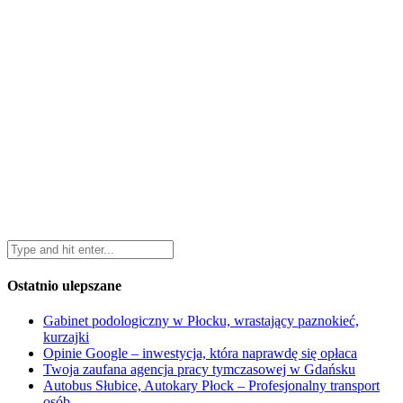
Ostatnio ulepszane
Gabinet podologiczny w Płocku, wrastający paznokieć,
kurzajki
Opinie Google – inwestycja, która naprawdę się opłaca
Twoja zaufana agencja pracy tymczasowej w Gdańsku
Autobus Słubice, Autokary Płock – Profesjonalny transport
osób