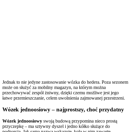
Jednak to nie jedyne zastosowanie wózka do hedera. Poza sezonem
może on służyć za mobilny magazyn, na którym można
przechowywać zespół żniwny, dzięki czemu możliwe jest jego
łatwe przemieszczanie, celem uwolnienia zajmowanej przestrzeni.
Wózek jednoosiowy
– najprostszy, choć przydatny
Wózek jednoosiowy
swoją budową przypomina nieco prostą
przyczepkę – ma sztywny dyszel i jedno kółko służące do
podparcia. Jak sama nazwa wskazuje, koła w nim zawarte