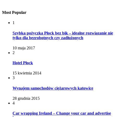
Most Popular
1
Szybka pożyczka Płock bez bik – idealne rozwiązanie nie
tylko dla bezrobotnych czy zadłużonych
10 maja 2017
2
Hotel Płock
15 kwietnia 2014
3
Wynajem samochodów ciężarowych katowice
28 grudnia 2015
4
Car wrapping Ireland – Change your car and advertise