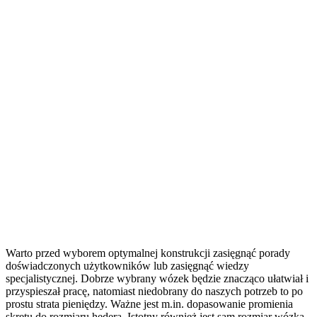
Warto przed wyborem optymalnej konstrukcji zasięgnąć porady
doświadczonych użytkowników lub zasięgnąć wiedzy
specjalistycznej. Dobrze wybrany wózek będzie znacząco ułatwiał i
przyspieszał pracę, natomiast niedobrany do naszych potrzeb to po
prostu strata pieniędzy. Ważne jest m.in. dopasowanie promienia
skrętu do rozmiaru hedera. Istotny również jest sam rozmiar wózka,