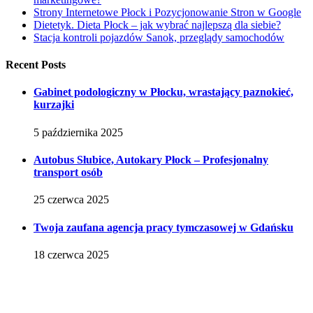
Strony Internetowe Płock i Pozycjonowanie Stron w Google
Dietetyk. Dieta Płock – jak wybrać najlepszą dla siebie?
Stacja kontroli pojazdów Sanok, przeglądy samochodów
Recent Posts
Gabinet podologiczny w Płocku, wrastający paznokieć,
kurzajki
5 października 2025
Autobus Słubice, Autokary Płock – Profesjonalny
transport osób
25 czerwca 2025
Twoja zaufana agencja pracy tymczasowej w Gdańsku
18 czerwca 2025