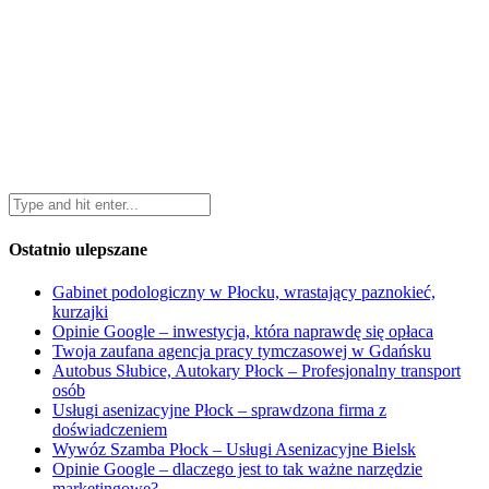
Ostatnio ulepszane
Gabinet podologiczny w Płocku, wrastający paznokieć,
kurzajki
Opinie Google – inwestycja, która naprawdę się opłaca
Twoja zaufana agencja pracy tymczasowej w Gdańsku
Autobus Słubice, Autokary Płock – Profesjonalny transport
osób
Usługi asenizacyjne Płock – sprawdzona firma z
doświadczeniem
Wywóz Szamba Płock – Usługi Asenizacyjne Bielsk
Opinie Google – dlaczego jest to tak ważne narzędzie
marketingowe?