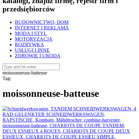
katalogi, znajdź firmę, rejestr firm i
przedsiębiorców
BUDOWNICTWO, DOM
INTERNET I REKLAMA
MODA I STYL
MOTORYZACJA
ROZRYWKA
USŁUGI I INNE
ZDROWIE I URODA
moissonneuse-batteuse
Tag:
moissonneuse-batteuse