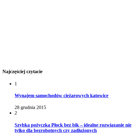
Najczęściej czytacie
1
Wynajem samochodów ciężarowych katowice
28 grudnia 2015
2
Szybka pożyczka Płock bez bik – idealne rozwiązanie nie
tylko dla bezrobotnych czy zadłużonych