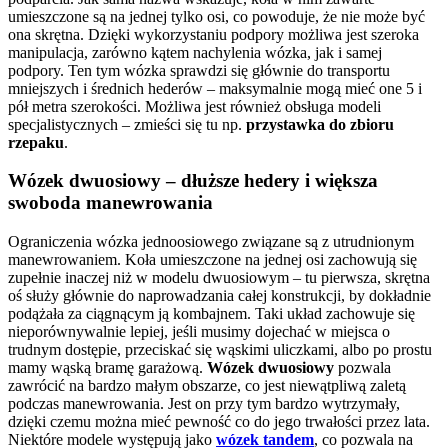
umieszczone są na jednej tylko osi, co powoduje, że nie może być
ona skrętna. Dzięki wykorzystaniu podpory możliwa jest szeroka
manipulacja, zarówno kątem nachylenia wózka, jak i samej
podpory. Ten tym wózka sprawdzi się głównie do transportu
mniejszych i średnich hederów – maksymalnie mogą mieć one 5 i
pół metra szerokości. Możliwa jest również obsługa modeli
specjalistycznych – zmieści się tu np.
przystawka do zbioru
rzepaku
.
Wózek dwuosiowy
– dłuższe hedery i większa
swoboda manewrowania
Ograniczenia wózka jednoosiowego związane są z utrudnionym
manewrowaniem. Koła umieszczone na jednej osi zachowują się
zupełnie inaczej niż w modelu dwuosiowym – tu pierwsza, skrętna
oś służy głównie do naprowadzania całej konstrukcji, by dokładnie
podążała za ciągnącym ją kombajnem. Taki układ zachowuje się
nieporównywalnie lepiej, jeśli musimy dojechać w miejsca o
trudnym dostępie, przeciskać się wąskimi uliczkami, albo po prostu
mamy wąską bramę garażową.
Wózek dwuosiowy
pozwala
zawrócić na bardzo małym obszarze, co jest niewątpliwą zaletą
podczas manewrowania. Jest on przy tym bardzo wytrzymały,
dzięki czemu można mieć pewność co do jego trwałości przez lata.
Niektóre modele występują jako
wózek tandem
, co pozwala na