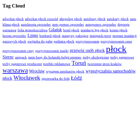
Tag Cloud
adwokat płock
adwokat płock rozwód
alergolog płock
autobusy płock
autokary płock
auto
klima płock
autolaweta zgorzelec
auto pomoc zgorzelec
autopomoc zgorzelec
depresja
Gdańsk
warszawa
folia termokurczliwa
hotel płock
instalacje lpg płock
komis płock
Lipno
laweta zgorzelec
lombard płock
maszyny pakujące
minipack-torre
montaż instalacji
gazowych płock
owijarka do palet
pediatra płock
pozycjonowanie
pozycjonowanie cena
płock
przewóz osób płock
pozycjonowanie ceny
pozycjonowanie marki
Sierpc
smipack
tanie busy do holandii belgii niemiec
torby ekologiczne
torby papierowe
Toruń
torby papierowe producent
torebki reklamowe
tworzenie stron kraków
warszawa
Wrocław
wypożyczalnia samochodów
wynajem autokarów płock
Włocławek
Łódź
płock
zgrzewarka do folii