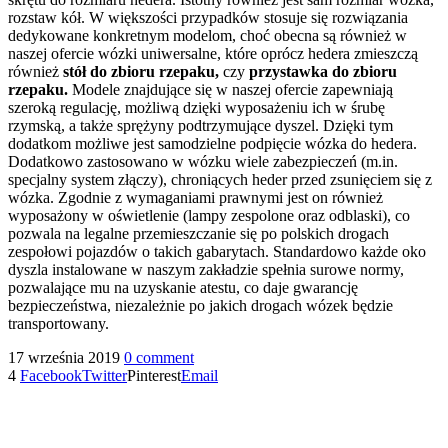
rozstaw kół. W większości przypadków stosuje się rozwiązania
dedykowane konkretnym modelom, choć obecna są również w
naszej ofercie wózki uniwersalne, które oprócz hedera zmieszczą
również
stół do zbioru rzepaku,
czy
przystawka do zbioru
rzepaku.
Modele znajdujące się w naszej ofercie zapewniają
szeroką regulację, możliwą dzięki wyposażeniu ich w śrubę
rzymską, a także sprężyny podtrzymujące dyszel. Dzięki tym
dodatkom możliwe jest samodzielne podpięcie wózka do hedera.
Dodatkowo zastosowano w wózku wiele zabezpieczeń (m.in.
specjalny system złączy), chroniących heder przed zsunięciem się z
wózka. Zgodnie z wymaganiami prawnymi jest on również
wyposażony w oświetlenie (lampy zespolone oraz odblaski), co
pozwala na legalne przemieszczanie się po polskich drogach
zespołowi pojazdów o takich gabarytach. Standardowo każde oko
dyszla instalowane w naszym zakładzie spełnia surowe normy,
pozwalające mu na uzyskanie atestu, co daje gwarancję
bezpieczeństwa, niezależnie po jakich drogach wózek będzie
transportowany.
17 września 2019
0 comment
4
Facebook
Twitter
Pinterest
Email