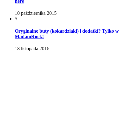
here
10 października 2015
5
Oryginalne buty (kokardziaki) i dodatki? Tylko w
MadamRock!
18 listopada 2016