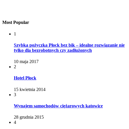
Most Popular
1
Szybka pożyczka Płock bez bik – idealne rozwiązanie nie
tylko dla bezrobotnych czy zadłużonych
10 maja 2017
2
Hotel Płock
15 kwietnia 2014
3
Wynajem samochodów ciężarowych katowice
28 grudnia 2015
4