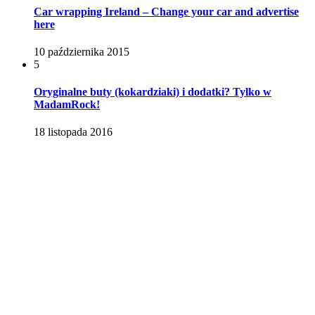
Car wrapping Ireland – Change your car and advertise
here
10 października 2015
5
Oryginalne buty (kokardziaki) i dodatki? Tylko w
MadamRock!
18 listopada 2016