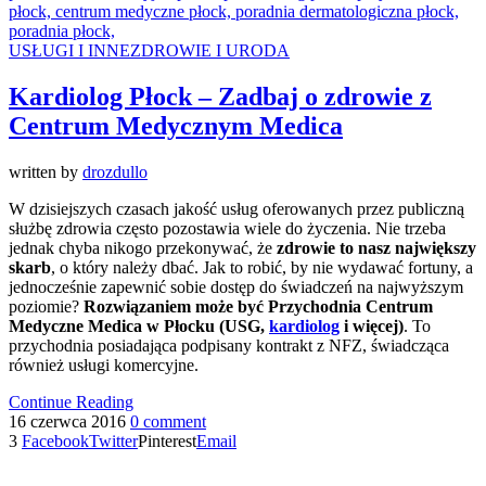
USŁUGI I INNE
ZDROWIE I URODA
Kardiolog Płock – Zadbaj o zdrowie z
Centrum Medycznym Medica
written by
drozdullo
W dzisiejszych czasach jakość usług oferowanych przez publiczną
służbę zdrowia często pozostawia wiele do życzenia. Nie trzeba
jednak chyba nikogo przekonywać, że
zdrowie to nasz największy
skarb
, o który należy dbać. Jak to robić, by nie wydawać fortuny, a
jednocześnie zapewnić sobie dostęp do świadczeń na najwyższym
poziomie?
Rozwiązaniem może być Przychodnia Centrum
Medyczne Medica w Płocku (USG,
kardiolog
i więcej)
. To
przychodnia posiadająca podpisany kontrakt z NFZ, świadcząca
również usługi komercyjne.
Continue Reading
16 czerwca 2016
0 comment
3
Facebook
Twitter
Pinterest
Email