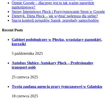
Opinie Google – dlaczego jest to tak ważne narzędzie
marketingowe?
Strony Internetowe Płock i Pozycjonowanie Stron w Google
Dietetyk. Dieta Płock – jak wybrać najlepszą dla siebie?
Stacja kontroli pojazdów Sanok, przeglądy samochodów
Recent Posts
Gabinet podologiczny w Płocku, wrastający paznokieć,
kurzajki
5 października 2025
Autobus Słubice, Autokary Płock – Profesjonalny
transport osób
25 czerwca 2025
Twoja zaufana agencja pracy tymczasowej w Gdańsku
18 czerwca 2025