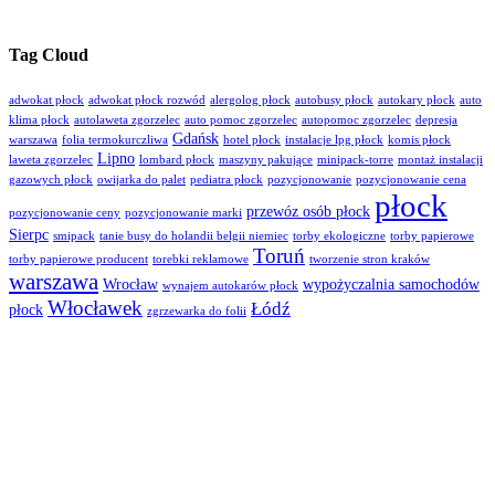
Tag Cloud
adwokat płock
adwokat płock rozwód
alergolog płock
autobusy płock
autokary płock
auto
klima płock
autolaweta zgorzelec
auto pomoc zgorzelec
autopomoc zgorzelec
depresja
Gdańsk
warszawa
folia termokurczliwa
hotel płock
instalacje lpg płock
komis płock
Lipno
laweta zgorzelec
lombard płock
maszyny pakujące
minipack-torre
montaż instalacji
gazowych płock
owijarka do palet
pediatra płock
pozycjonowanie
pozycjonowanie cena
płock
przewóz osób płock
pozycjonowanie ceny
pozycjonowanie marki
Sierpc
smipack
tanie busy do holandii belgii niemiec
torby ekologiczne
torby papierowe
Toruń
torby papierowe producent
torebki reklamowe
tworzenie stron kraków
warszawa
Wrocław
wypożyczalnia samochodów
wynajem autokarów płock
Włocławek
Łódź
płock
zgrzewarka do folii