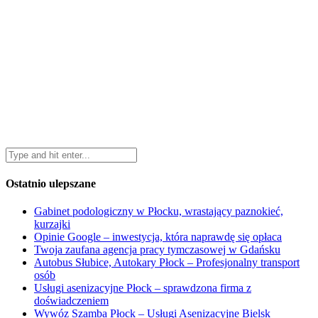
Ostatnio ulepszane
Gabinet podologiczny w Płocku, wrastający paznokieć,
kurzajki
Opinie Google – inwestycja, która naprawdę się opłaca
Twoja zaufana agencja pracy tymczasowej w Gdańsku
Autobus Słubice, Autokary Płock – Profesjonalny transport
osób
Usługi asenizacyjne Płock – sprawdzona firma z
doświadczeniem
Wywóz Szamba Płock – Usługi Asenizacyjne Bielsk