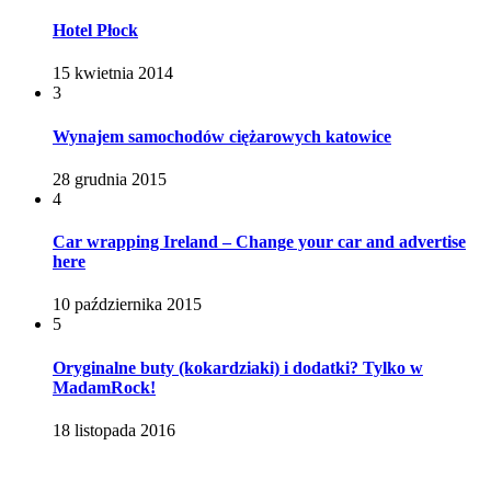
Hotel Płock
15 kwietnia 2014
3
Wynajem samochodów ciężarowych katowice
28 grudnia 2015
4
Car wrapping Ireland – Change your car and advertise
here
10 października 2015
5
Oryginalne buty (kokardziaki) i dodatki? Tylko w
MadamRock!
18 listopada 2016