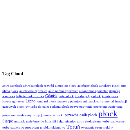
Tag Cloud
adwokat płock
adwokat płock rozwód
alergolog płock
autobusy płock
autokary płock
auto
klima płock
autolaweta zgorzelec
auto pomoc zgorzelec
autopomoc zgorzelec
depresja
Gdańsk
warszawa
folia termokurczliwa
hotel płock
instalacje lpg płock
komis płock
Lipno
laweta zgorzelec
lombard płock
maszyny pakujące
minipack-torre
montaż instalacji
gazowych płock
owijarka do palet
pediatra płock
pozycjonowanie
pozycjonowanie cena
płock
przewóz osób płock
pozycjonowanie ceny
pozycjonowanie marki
Sierpc
smipack
tanie busy do holandii belgii niemiec
torby ekologiczne
torby papierowe
Toruń
torby papierowe producent
torebki reklamowe
tworzenie stron kraków