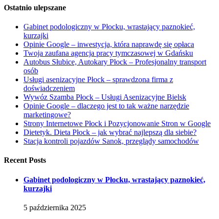
Ostatnio ulepszane
Gabinet podologiczny w Płocku, wrastający paznokieć,
kurzajki
Opinie Google – inwestycja, która naprawdę się opłaca
Twoja zaufana agencja pracy tymczasowej w Gdańsku
Autobus Słubice, Autokary Płock – Profesjonalny transport
osób
Usługi asenizacyjne Płock – sprawdzona firma z
doświadczeniem
Wywóz Szamba Płock – Usługi Asenizacyjne Bielsk
Opinie Google – dlaczego jest to tak ważne narzędzie
marketingowe?
Strony Internetowe Płock i Pozycjonowanie Stron w Google
Dietetyk. Dieta Płock – jak wybrać najlepszą dla siebie?
Stacja kontroli pojazdów Sanok, przeglądy samochodów
Recent Posts
Gabinet podologiczny w Płocku, wrastający paznokieć,
kurzajki
5 października 2025