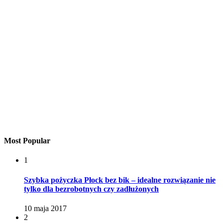
Most Popular
1
Szybka pożyczka Płock bez bik – idealne rozwiązanie nie
tylko dla bezrobotnych czy zadłużonych
10 maja 2017
2