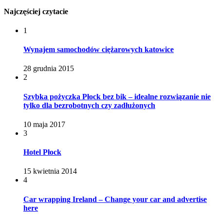
Najczęściej czytacie
1
Wynajem samochodów ciężarowych katowice
28 grudnia 2015
2
Szybka pożyczka Płock bez bik – idealne rozwiązanie nie
tylko dla bezrobotnych czy zadłużonych
10 maja 2017
3
Hotel Płock
15 kwietnia 2014
4
Car wrapping Ireland – Change your car and advertise
here