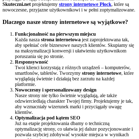
Skuteczni.net
projektujemy
strony internetowe Płock
, które są
nowoczesne, przyjazne użytkownikowi i w pełni zoptymalizowane.
Dlaczego nasze strony internetowe są wyjątkowe?
Funkcjonalność na pierwszym miejscu
Każda nasza
strona internetowa
jest zaprojektowana tak,
aby spełniać cele biznesowe naszych klientów. Skupiamy się
na maksymalizacji konwersji i ułatwieniu użytkownikom
poruszania się po stronie.
Responsywność
Twoi klienci korzystają z różnych urządzeń – komputerów,
smartfonów, tabletów. Tworzymy
strony internetowe
, które
wyglądają świetnie i działają bez zarzutu na każdej
platformie.
Nowoczesny i spersonalizowany design
Nasze strony nie tylko świetnie wyglądają, ale także
odzwierciedlają charakter Twojej firmy. Projektujemy je tak,
aby wzmacniały wizerunek marki i przyciągały uwagę
klientów.
Optymalizacja pod kątem SEO
Już na etapie projektowania dbamy o techniczną
optymalizację strony, co ułatwia jej dalsze pozycjonowanie i
pozwala szybciej zdobywać wysokie miejsca w wynikach