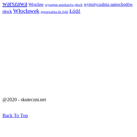
warszawa
Wrocław
wypożyczalnia samochodów
wynajem autokarów płock
Włocławek
Łódź
płock
zgrzewarka do folii
@2020 - skuteczni.net
Back To Top