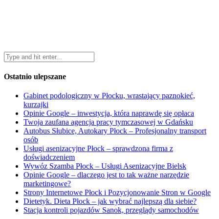
Ostatnio ulepszane
Gabinet podologiczny w Płocku, wrastający paznokieć,
kurzajki
Opinie Google – inwestycja, która naprawdę się opłaca
Twoja zaufana agencja pracy tymczasowej w Gdańsku
Autobus Słubice, Autokary Płock – Profesjonalny transport
osób
Usługi asenizacyjne Płock – sprawdzona firma z
doświadczeniem
Wywóz Szamba Płock – Usługi Asenizacyjne Bielsk
Opinie Google – dlaczego jest to tak ważne narzędzie
marketingowe?
Strony Internetowe Płock i Pozycjonowanie Stron w Google
Dietetyk. Dieta Płock – jak wybrać najlepszą dla siebie?
Stacja kontroli pojazdów Sanok, przeglądy samochodów