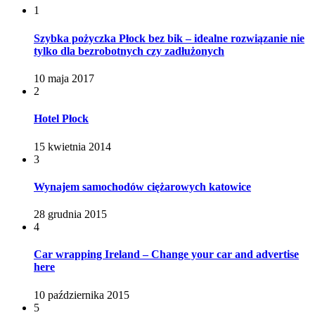
1
Szybka pożyczka Płock bez bik – idealne rozwiązanie nie
tylko dla bezrobotnych czy zadłużonych
10 maja 2017
2
Hotel Płock
15 kwietnia 2014
3
Wynajem samochodów ciężarowych katowice
28 grudnia 2015
4
Car wrapping Ireland – Change your car and advertise
here
10 października 2015
5