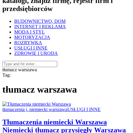
katalogi, znajdź firmę, rejestr firm i
przedsiębiorców
BUDOWNICTWO, DOM
INTERNET I REKLAMA
MODA I STYL
MOTORYZACJA
ROZRYWKA
USŁUGI I INNE
ZDROWIE I URODA
tłumacz warszawa
Tag:
tłumacz warszawa
tłumaczenia j. niemiecki warszawa
USŁUGI I INNE
Tłumaczenia niemiecki Warszawa
Niemiecki tłumacz przysięgły Warszawa