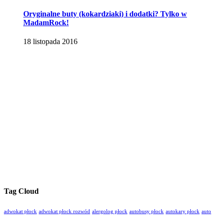
Oryginalne buty (kokardziaki) i dodatki? Tylko w
MadamRock!
18 listopada 2016
Tag Cloud
adwokat płock
adwokat płock rozwód
alergolog płock
autobusy płock
autokary płock
auto