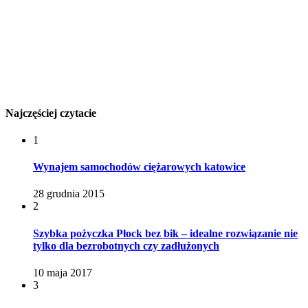
Najczęściej czytacie
1
Wynajem samochodów ciężarowych katowice
28 grudnia 2015
2
Szybka pożyczka Płock bez bik – idealne rozwiązanie nie
tylko dla bezrobotnych czy zadłużonych
10 maja 2017
3