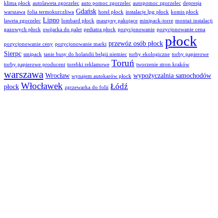
klima płock
autolaweta zgorzelec
auto pomoc zgorzelec
autopomoc zgorzelec
depresja
Gdańsk
warszawa
folia termokurczliwa
hotel płock
instalacje lpg płock
komis płock
Lipno
laweta zgorzelec
lombard płock
maszyny pakujące
minipack-torre
montaż instalacji
gazowych płock
owijarka do palet
pediatra płock
pozycjonowanie
pozycjonowanie cena
płock
przewóz osób płock
pozycjonowanie ceny
pozycjonowanie marki
Sierpc
smipack
tanie busy do holandii belgii niemiec
torby ekologiczne
torby papierowe
Toruń
torby papierowe producent
torebki reklamowe
tworzenie stron kraków
warszawa
Wrocław
wypożyczalnia samochodów
wynajem autokarów płock
Włocławek
Łódź
płock
zgrzewarka do folii