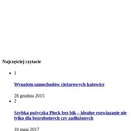
Najczęściej czytacie
1
Wynajem samochodów ciężarowych katowice
28 grudnia 2015
2
Szybka pożyczka Płock bez bik – idealne rozwiązanie nie
tylko dla bezrobotnych czy zadłużonych
10 maja 2017