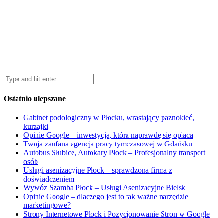
Ostatnio ulepszane
Gabinet podologiczny w Płocku, wrastający paznokieć,
kurzajki
Opinie Google – inwestycja, która naprawdę się opłaca
Twoja zaufana agencja pracy tymczasowej w Gdańsku
Autobus Słubice, Autokary Płock – Profesjonalny transport
osób
Usługi asenizacyjne Płock – sprawdzona firma z
doświadczeniem
Wywóz Szamba Płock – Usługi Asenizacyjne Bielsk
Opinie Google – dlaczego jest to tak ważne narzędzie
marketingowe?
Strony Internetowe Płock i Pozycjonowanie Stron w Google