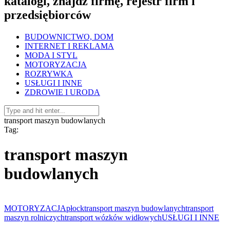
katalogi, znajdź firmę, rejestr firm i
przedsiębiorców
BUDOWNICTWO, DOM
INTERNET I REKLAMA
MODA I STYL
MOTORYZACJA
ROZRYWKA
USŁUGI I INNE
ZDROWIE I URODA
transport maszyn budowlanych
Tag:
transport maszyn
budowlanych
MOTORYZACJA
płock
transport maszyn budowlanych
transport
maszyn rolniczych
transport wózków widłowych
USŁUGI I INNE