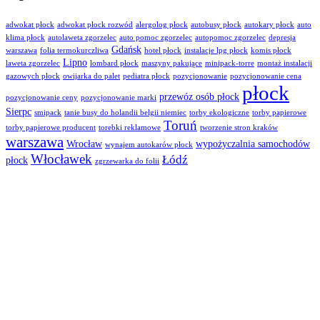
adwokat płock
adwokat płock rozwód
alergolog płock
autobusy płock
autokary płock
auto
klima płock
autolaweta zgorzelec
auto pomoc zgorzelec
autopomoc zgorzelec
depresja
Gdańsk
warszawa
folia termokurczliwa
hotel płock
instalacje lpg płock
komis płock
Lipno
laweta zgorzelec
lombard płock
maszyny pakujące
minipack-torre
montaż instalacji
gazowych płock
owijarka do palet
pediatra płock
pozycjonowanie
pozycjonowanie cena
płock
przewóz osób płock
pozycjonowanie ceny
pozycjonowanie marki
Sierpc
smipack
tanie busy do holandii belgii niemiec
torby ekologiczne
torby papierowe
Toruń
torby papierowe producent
torebki reklamowe
tworzenie stron kraków
warszawa
Wrocław
wypożyczalnia samochodów
wynajem autokarów płock
Włocławek
Łódź
płock
zgrzewarka do folii