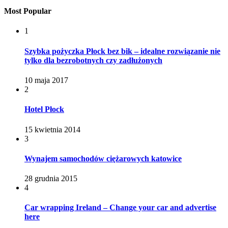
Most Popular
1
Szybka pożyczka Płock bez bik – idealne rozwiązanie nie
tylko dla bezrobotnych czy zadłużonych
10 maja 2017
2
Hotel Płock
15 kwietnia 2014
3
Wynajem samochodów ciężarowych katowice
28 grudnia 2015
4
Car wrapping Ireland – Change your car and advertise
here