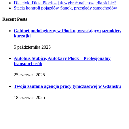
Dietetyk. Dieta Płock – jak wybrać najlepszą dla siebie?
Stacja kontroli pojazdów Sanok, przeglądy samochodów
Recent Posts
Gabinet podologiczny w Płocku, wrastający paznokieć,
kurzajki
5 października 2025
Autobus Słubice, Autokary Płock – Profesjonalny
transport osób
25 czerwca 2025
Twoja zaufana agencja pracy tymczasowej w Gdańsku
18 czerwca 2025