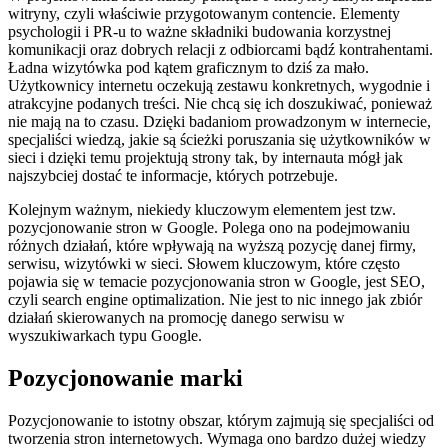
witryny, czyli właściwie przygotowanym contencie. Elementy
psychologii i PR-u to ważne składniki budowania korzystnej
komunikacji oraz dobrych relacji z odbiorcami bądź kontrahentami.
Ładna wizytówka pod kątem graficznym to dziś za mało.
Użytkownicy internetu oczekują zestawu konkretnych, wygodnie i
atrakcyjne podanych treści. Nie chcą się ich doszukiwać, ponieważ
nie mają na to czasu. Dzięki badaniom prowadzonym w internecie,
specjaliści wiedzą, jakie są ścieżki poruszania się użytkowników w
sieci i dzięki temu projektują strony tak, by internauta mógł jak
najszybciej dostać te informacje, których potrzebuje.
Kolejnym ważnym, niekiedy kluczowym elementem jest tzw.
pozycjonowanie stron w Google. Polega ono na podejmowaniu
różnych działań, które wpływają na wyższą pozycję danej firmy,
serwisu, wizytówki w sieci. Słowem kluczowym, które często
pojawia się w temacie pozycjonowania stron w Google, jest SEO,
czyli search engine optimalization. Nie jest to nic innego jak zbiór
działań skierowanych na promocję danego serwisu w
wyszukiwarkach typu Google.
Pozycjonowanie marki
Pozycjonowanie to istotny obszar, którym zajmują się specjaliści od
tworzenia stron internetowych. Wymaga ono bardzo dużej wiedzy