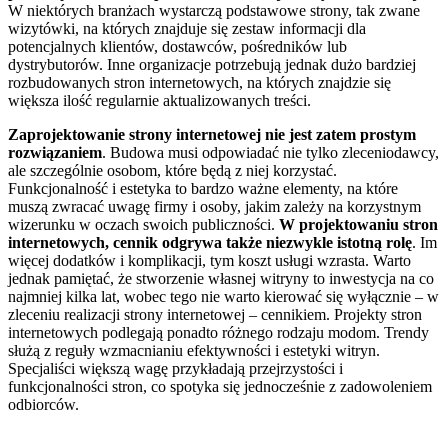
W niektórych branżach wystarczą podstawowe strony, tak zwane
wizytówki, na których znajduje się zestaw informacji dla
potencjalnych klientów, dostawców, pośredników lub
dystrybutorów. Inne organizacje potrzebują jednak dużo bardziej
rozbudowanych stron internetowych, na których znajdzie się
większa ilość regularnie aktualizowanych treści.
Zaprojektowanie strony internetowej nie jest zatem prostym
rozwiązaniem
. Budowa musi odpowiadać nie tylko zleceniodawcy,
ale szczególnie osobom, które będą z niej korzystać.
Funkcjonalność i estetyka to bardzo ważne elementy, na które
muszą zwracać uwagę firmy i osoby, jakim zależy na korzystnym
wizerunku w oczach swoich publiczności.
W projektowaniu stron
internetowych, cennik odgrywa także niezwykle istotną rolę
. Im
więcej dodatków i komplikacji, tym koszt usługi wzrasta. Warto
jednak pamiętać, że stworzenie własnej witryny to inwestycja na co
najmniej kilka lat, wobec tego nie warto kierować się wyłącznie – w
zleceniu realizacji strony internetowej – cennikiem. Projekty stron
internetowych podlegają ponadto różnego rodzaju modom. Trendy
służą z reguły wzmacnianiu efektywności i estetyki witryn.
Specjaliści większą wagę przykładają przejrzystości i
funkcjonalności stron, co spotyka się jednocześnie z zadowoleniem
odbiorców.