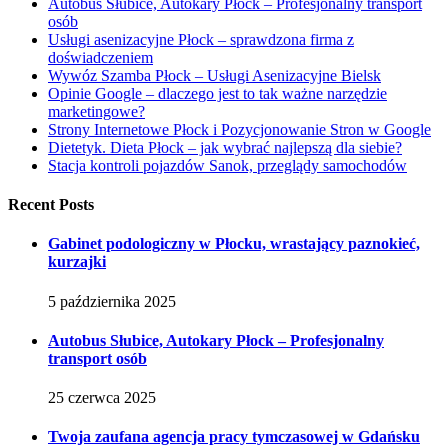
Autobus Słubice, Autokary Płock – Profesjonalny transport
osób
Usługi asenizacyjne Płock – sprawdzona firma z
doświadczeniem
Wywóz Szamba Płock – Usługi Asenizacyjne Bielsk
Opinie Google – dlaczego jest to tak ważne narzędzie
marketingowe?
Strony Internetowe Płock i Pozycjonowanie Stron w Google
Dietetyk. Dieta Płock – jak wybrać najlepszą dla siebie?
Stacja kontroli pojazdów Sanok, przeglądy samochodów
Recent Posts
Gabinet podologiczny w Płocku, wrastający paznokieć,
kurzajki
5 października 2025
Autobus Słubice, Autokary Płock – Profesjonalny
transport osób
25 czerwca 2025
Twoja zaufana agencja pracy tymczasowej w Gdańsku