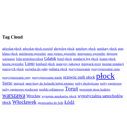
Tag Cloud
adwokat płock
adwokat płock rozwód
alergolog płock
autobusy płock
autokary płock
auto
klima płock
autolaweta zgorzelec
auto pomoc zgorzelec
autopomoc zgorzelec
depresja
Gdańsk
warszawa
folia termokurczliwa
hotel płock
instalacje lpg płock
komis płock
Lipno
laweta zgorzelec
lombard płock
maszyny pakujące
minipack-torre
montaż instalacji
gazowych płock
owijarka do palet
pediatra płock
pozycjonowanie
pozycjonowanie cena
płock
przewóz osób płock
pozycjonowanie ceny
pozycjonowanie marki
Sierpc
smipack
tanie busy do holandii belgii niemiec
torby ekologiczne
torby papierowe
Toruń
torby papierowe producent
torebki reklamowe
tworzenie stron kraków
warszawa
Wrocław
wypożyczalnia samochodów
wynajem autokarów płock
Włocławek
Łódź
płock
zgrzewarka do folii