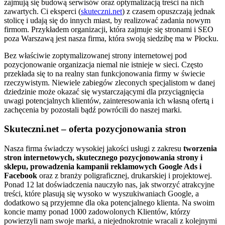
zajmują się budową serwisów oraz optymalizacją treści na nich
zawartych. Ci eksperci (
skuteczni.net
) z czasem opuszczają jednak
stolicę i udają się do innych miast, by realizować zadania nowym
firmom. Przykładem organizacji, która zajmuje się stronami i SEO
poza Warszawą jest nasza firma, która swoją siedzibę ma w Płocku.
Bez właściwie zoptymalizowanej strony internetowej pod
pozycjonowanie organizacja niemal nie istnieje w sieci. Często
przekłada się to na realny stan funkcjonowania firmy w świecie
rzeczywistym. Niewiele zabiegów zleconych specjalistom w danej
dziedzinie może okazać się wystarczającymi dla przyciągnięcia
uwagi potencjalnych klientów, zainteresowania ich własną ofertą i
zachęcenia by pozostali bądź powrócili do naszej marki.
Skuteczni.net – oferta pozycjonowania stron
Nasza firma świadczy wysokiej jakości usługi z zakresu
tworzenia
stron internetowych, skutecznego pozycjonowania strony i
sklepu, prowadzenia kampanii reklamowych Google Ads i
Facebook
oraz z branży poligraficznej, drukarskiej i projektowej.
Ponad 12 lat doświadczenia nauczyło nas, jak stworzyć atrakcyjne
treści, które plasują się wysoko w wyszukiwaniach Google, a
dodatkowo są przyjemne dla oka potencjalnego klienta. Na swoim
koncie mamy ponad 1000 zadowolonych Klientów, którzy
powierzyli nam swoje marki, a niejednokrotnie wracali z kolejnymi