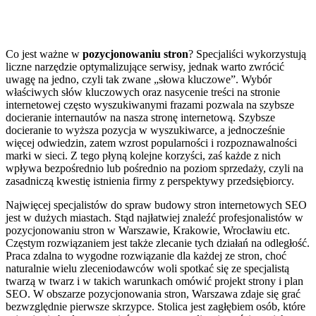
Co jest ważne w
pozycjonowaniu stron
? Specjaliści wykorzystują
liczne narzędzie optymalizujące serwisy, jednak warto zwrócić
uwagę na jedno, czyli tak zwane „słowa kluczowe”. Wybór
właściwych słów kluczowych oraz nasycenie treści na stronie
internetowej często wyszukiwanymi frazami pozwala na szybsze
docieranie internautów na nasza stronę internetową. Szybsze
docieranie to wyższa pozycja w wyszukiwarce, a jednocześnie
więcej odwiedzin, zatem wzrost popularności i rozpoznawalności
marki w sieci. Z tego płyną kolejne korzyści, zaś każde z nich
wpływa bezpośrednio lub pośrednio na poziom sprzedaży, czyli na
zasadniczą kwestię istnienia firmy z perspektywy przedsiębiorcy.
Najwięcej specjalistów do spraw budowy stron internetowych SEO
jest w dużych miastach. Stąd najłatwiej znaleźć profesjonalistów w
pozycjonowaniu stron w Warszawie, Krakowie, Wrocławiu etc.
Częstym rozwiązaniem jest także zlecanie tych działań na odległość.
Praca zdalna to wygodne rozwiązanie dla każdej ze stron, choć
naturalnie wielu zleceniodawców woli spotkać się ze specjalistą
twarzą w twarz i w takich warunkach omówić projekt strony i plan
SEO. W obszarze pozycjonowania stron, Warszawa zdaje się grać
bezwzględnie pierwsze skrzypce. Stolica jest zagłębiem osób, które