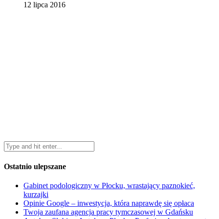
12 lipca 2016
Ostatnio ulepszane
Gabinet podologiczny w Płocku, wrastający paznokieć,
kurzajki
Opinie Google – inwestycja, która naprawdę się opłaca
Twoja zaufana agencja pracy tymczasowej w Gdańsku