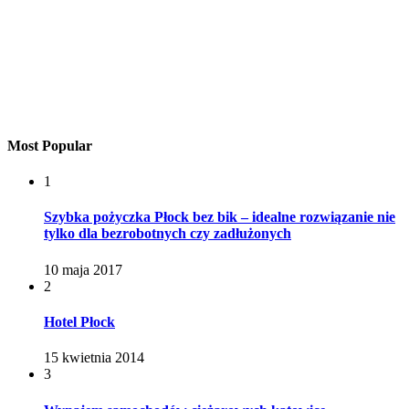
Most Popular
1
Szybka pożyczka Płock bez bik – idealne rozwiązanie nie
tylko dla bezrobotnych czy zadłużonych
10 maja 2017
2
Hotel Płock
15 kwietnia 2014
3