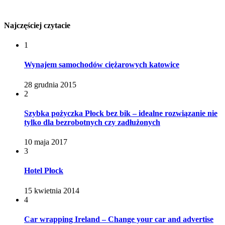
Najczęściej czytacie
1
Wynajem samochodów ciężarowych katowice
28 grudnia 2015
2
Szybka pożyczka Płock bez bik – idealne rozwiązanie nie
tylko dla bezrobotnych czy zadłużonych
10 maja 2017
3
Hotel Płock
15 kwietnia 2014
4
Car wrapping Ireland – Change your car and advertise