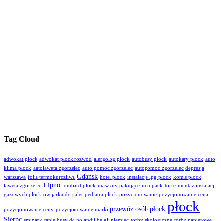
Tag Cloud
adwokat płock
adwokat płock rozwód
alergolog płock
autobusy płock
autokary płock
auto
klima płock
autolaweta zgorzelec
auto pomoc zgorzelec
autopomoc zgorzelec
depresja
Gdańsk
warszawa
folia termokurczliwa
hotel płock
instalacje lpg płock
komis płock
Lipno
laweta zgorzelec
lombard płock
maszyny pakujące
minipack-torre
montaż instalacji
gazowych płock
owijarka do palet
pediatra płock
pozycjonowanie
pozycjonowanie cena
płock
przewóz osób płock
pozycjonowanie ceny
pozycjonowanie marki
Sierpc
smipack
tanie busy do holandii belgii niemiec
torby ekologiczne
torby papierowe