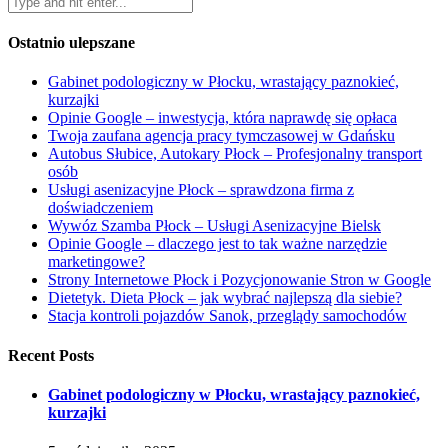
Ostatnio ulepszane
Gabinet podologiczny w Płocku, wrastający paznokieć,
kurzajki
Opinie Google – inwestycja, która naprawdę się opłaca
Twoja zaufana agencja pracy tymczasowej w Gdańsku
Autobus Słubice, Autokary Płock – Profesjonalny transport
osób
Usługi asenizacyjne Płock – sprawdzona firma z
doświadczeniem
Wywóz Szamba Płock – Usługi Asenizacyjne Bielsk
Opinie Google – dlaczego jest to tak ważne narzędzie
marketingowe?
Strony Internetowe Płock i Pozycjonowanie Stron w Google
Dietetyk. Dieta Płock – jak wybrać najlepszą dla siebie?
Stacja kontroli pojazdów Sanok, przeglądy samochodów
Recent Posts
Gabinet podologiczny w Płocku, wrastający paznokieć,
kurzajki