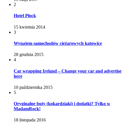
2
Hotel Płock
15 kwietnia 2014
3
Wynajem samochodów ciężarowych katowice
28 grudnia 2015
4
Car wrapping Ireland – Change your car and advertise
here
10 października 2015
5
Oryginalne buty (kokardziaki) i dodatki? Tylko w
MadamRock!
18 listopada 2016