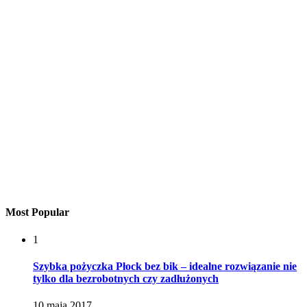
Most Popular
1
Szybka pożyczka Płock bez bik – idealne rozwiązanie nie
tylko dla bezrobotnych czy zadłużonych
10 maja 2017