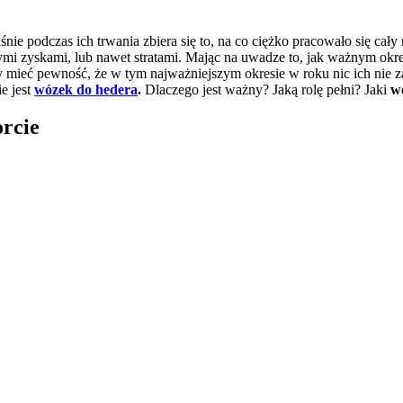
ie podczas ich trwania zbiera się to, na co ciężko pracowało się cały 
łymi zyskami, lub nawet stratami. Mając na uwadze to, jak ważnym okre
 by mieć pewność, że w tym najważniejszym okresie w roku nic ich nie
e jest
wózek do hedera
.
Dlaczego jest ważny? Jaką rolę pełni? Jaki
w
orcie