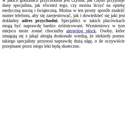
w jakich godzinach przychodnia jest czynna, jak często przyjmuje
dany specjalista, jak również tego, czy można liczyć na opiekę
medyczną nocną i świąteczną. Można w ten prosty sposób znaleźć
numer telefonu, aby się zarejestrować, jak i dowiedzieć się jaki jest
dokładny
adres przychodni
. Specjaliści w takich placówkach
mogą być naprawdę bardzo zróżnicowani. Wymieniowy w tym
miejscu może zostać chociażby
alergolog płock
. Osoby, które
zmagają się z jakąś alergią doskonale wiedzą, że niekiedy pomoc
takiego specjalisty przynosi naprawdę dużą ulgę, o ile oczywiście
przepisane przez niego leki będą skuteczne.