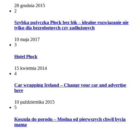
28 grudnia 2015
2
Szybka pożyczka Płock bez bik – idealne rozwiązanie nie
tylko dla bezrobotnych czy zadłużonych
10 maja 2017
3
Hotel Płock
15 kwietnia 2014
4
Car wrapping Ireland – Change your car and advertise
here
10 października 2015
5
Koszula do porodu – Modna od pierwszych chwil bycia
mamą