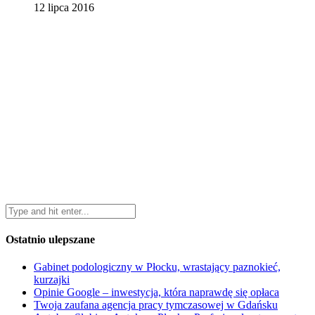
12 lipca 2016
Ostatnio ulepszane
Gabinet podologiczny w Płocku, wrastający paznokieć,
kurzajki
Opinie Google – inwestycja, która naprawdę się opłaca
Twoja zaufana agencja pracy tymczasowej w Gdańsku