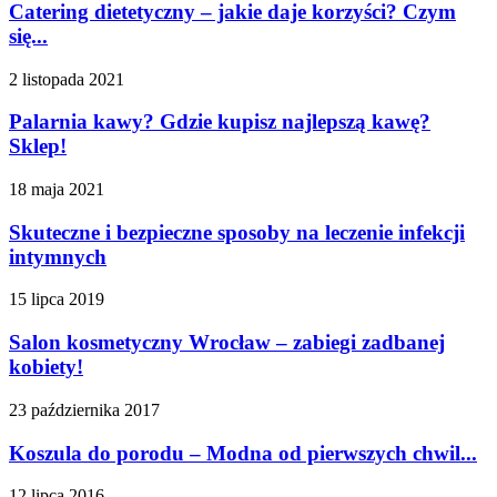
Catering dietetyczny – jakie daje korzyści? Czym
się...
2 listopada 2021
Palarnia kawy? Gdzie kupisz najlepszą kawę?
Sklep!
18 maja 2021
Skuteczne i bezpieczne sposoby na leczenie infekcji
intymnych
15 lipca 2019
Salon kosmetyczny Wrocław – zabiegi zadbanej
kobiety!
23 października 2017
Koszula do porodu – Modna od pierwszych chwil...
12 lipca 2016