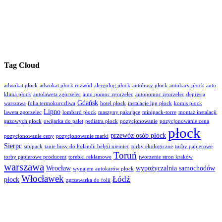
Tag Cloud
adwokat płock
adwokat płock rozwód
alergolog płock
autobusy płock
autokary płock
auto
klima płock
autolaweta zgorzelec
auto pomoc zgorzelec
autopomoc zgorzelec
depresja
Gdańsk
warszawa
folia termokurczliwa
hotel płock
instalacje lpg płock
komis płock
Lipno
laweta zgorzelec
lombard płock
maszyny pakujące
minipack-torre
montaż instalacji
gazowych płock
owijarka do palet
pediatra płock
pozycjonowanie
pozycjonowanie cena
płock
przewóz osób płock
pozycjonowanie ceny
pozycjonowanie marki
Sierpc
smipack
tanie busy do holandii belgii niemiec
torby ekologiczne
torby papierowe
Toruń
torby papierowe producent
torebki reklamowe
tworzenie stron kraków
warszawa
Wrocław
wypożyczalnia samochodów
wynajem autokarów płock
Włocławek
Łódź
płock
zgrzewarka do folii