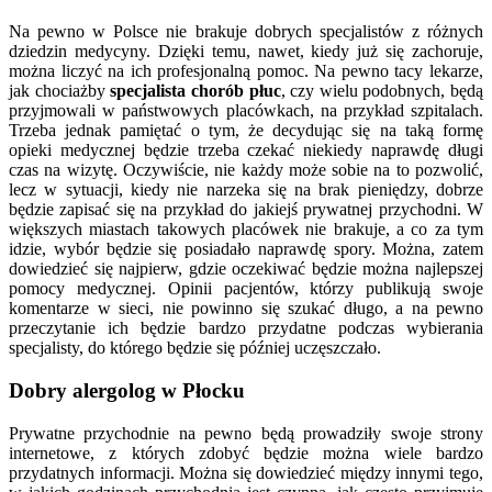
Na pewno w Polsce nie brakuje dobrych specjalistów z różnych
dziedzin medycyny. Dzięki temu, nawet, kiedy już się zachoruje,
można liczyć na ich profesjonalną pomoc. Na pewno tacy lekarze,
jak chociażby
specjalista chorób płuc
, czy wielu podobnych, będą
przyjmowali w państwowych placówkach, na przykład szpitalach.
Trzeba jednak pamiętać o tym, że decydując się na taką formę
opieki medycznej będzie trzeba czekać niekiedy naprawdę długi
czas na wizytę.
Oczywiście, nie każdy może sobie na to pozwolić,
lecz w sytuacji, kiedy nie narzeka się na brak pieniędzy, dobrze
będzie zapisać się na przykład do jakiejś prywatnej przychodni. W
większych miastach takowych placówek nie brakuje, a co za tym
idzie, wybór będzie się posiadało naprawdę spory. Można, zatem
dowiedzieć się najpierw, gdzie oczekiwać będzie można najlepszej
pomocy medycznej. Opinii pacjentów, którzy publikują swoje
komentarze w sieci, nie powinno się szukać długo, a na pewno
przeczytanie ich będzie bardzo przydatne podczas wybierania
specjalisty, do którego będzie się później uczęszczało.
Dobry alergolog w Płocku
Prywatne przychodnie na pewno będą prowadziły swoje strony
internetowe, z których zdobyć będzie można wiele bardzo
przydatnych informacji. Można się dowiedzieć między innymi tego,