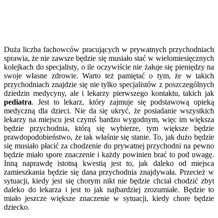
Duża liczba fachowców pracujących w prywatnych przychodniach
sprawia, że nie zawsze będzie się musiało stać w wielomiesięcznych
kolejkach do specjalisty, o ile oczywiście nie żałuje się pieniędzy na
swoje własne zdrowie. Warto też pamiętać o tym, że w takich
przychodniach znajdzie się nie tylko specjalistów z poszczególnych
dziedzin medycyny, ale i lekarzy pierwszego kontaktu, takich jak
pediatra
. Jest to lekarz, który zajmuje się podstawową opieką
medyczną dla dzieci. Nie da się ukryć, że posiadanie wszystkich
lekarzy na miejscu jest czymś bardzo wygodnym, więc im większa
będzie przychodnia, którą się wybierze, tym większe będzie
prawdopodobieństwo, że tak właśnie się stanie. To, jak dużo będzie
się musiało płacić za chodzenie do prywatnej przychodni na pewno
będzie miało spore znaczenie i każdy powinien brać to pod uwagę.
Inną naprawdę istotną kwestią jest to, jak daleko od miejsca
zamieszkania będzie się dana przychodnia znajdywała. Przecież w
sytuacji, kiedy jest się chorym nikt nie będzie chciał chodzić zbyt
daleko do lekarza i jest to jak najbardziej zrozumiałe. Będzie to
miało jeszcze większe znaczenie w sytuacji, kiedy chore będzie
dziecko.