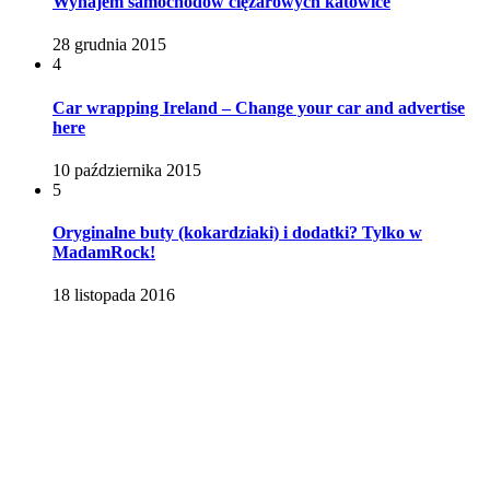
Wynajem samochodów ciężarowych katowice
28 grudnia 2015
4
Car wrapping Ireland – Change your car and advertise
here
10 października 2015
5
Oryginalne buty (kokardziaki) i dodatki? Tylko w
MadamRock!
18 listopada 2016