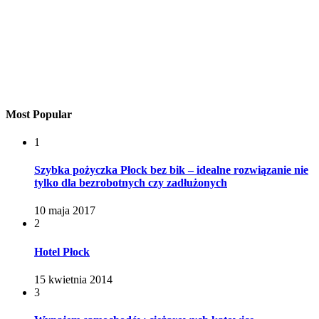
Most Popular
1
Szybka pożyczka Płock bez bik – idealne rozwiązanie nie
tylko dla bezrobotnych czy zadłużonych
10 maja 2017
2
Hotel Płock
15 kwietnia 2014
3