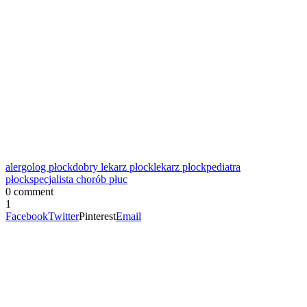
alergolog płock
dobry lekarz płock
lekarz płock
pediatra
płock
specjalista chorób płuc
0 comment
1
Facebook
Twitter
Pinterest
Email