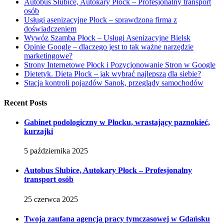
Autobus Słubice, Autokary Płock – Profesjonalny transport
osób
Usługi asenizacyjne Płock – sprawdzona firma z
doświadczeniem
Wywóz Szamba Płock – Usługi Asenizacyjne Bielsk
Opinie Google – dlaczego jest to tak ważne narzędzie
marketingowe?
Strony Internetowe Płock i Pozycjonowanie Stron w Google
Dietetyk. Dieta Płock – jak wybrać najlepszą dla siebie?
Stacja kontroli pojazdów Sanok, przeglądy samochodów
Recent Posts
Gabinet podologiczny w Płocku, wrastający paznokieć,
kurzajki
5 października 2025
Autobus Słubice, Autokary Płock – Profesjonalny
transport osób
25 czerwca 2025
Twoja zaufana agencja pracy tymczasowej w Gdańsku