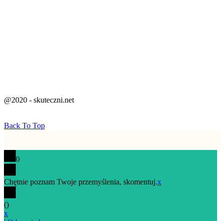
@2020 - skuteczni.net
Back To Top
0
Chętnie poznam Twoje przemyślenia, skomentuj.
x
(
)
x