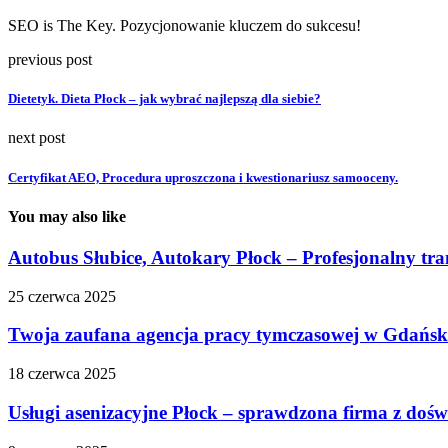
SEO is The Key. Pozycjonowanie kluczem do sukcesu!
previous post
Dietetyk. Dieta Płock – jak wybrać najlepszą dla siebie?
next post
Certyfikat AEO, Procedura uproszczona i kwestionariusz samooceny.
You may also like
Autobus Słubice, Autokary Płock – Profesjonalny tra
25 czerwca 2025
Twoja zaufana agencja pracy tymczasowej w Gdańs
18 czerwca 2025
Usługi asenizacyjne Płock – sprawdzona firma z doś