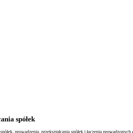
ania spółek
ółek, prowadzenia, przekształcania spółek i łączenia prowadzonych 