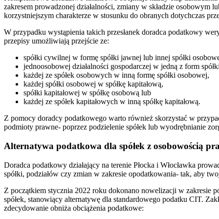
zakresem prowadzonej działalności, zmiany w składzie osobowym l
korzystniejszym charakterze w stosunku do obranych dotychczas prz
W przypadku wystąpienia takich przesłanek doradca podatkowy weryf
przepisy umożliwiają przejście ze:
spółki cywilnej w formę spółki jawnej lub innej spółki osobowe
jednoosobowej działalności gospodarczej w jedną z form spółki
każdej ze spółek osobowych w inną formę spółki osobowej,
każdej spółki osobowej w spółkę kapitałową,
spółki kapitałowej w spółkę osobową lub
każdej ze spółek kapitałowych w inną spółkę kapitałową.
Z pomocy doradcy podatkowego warto również skorzystać w przypadku
podmioty prawne- poprzez podzielenie spółek lub wyodrębnianie zorg
Alternatywa podatkowa dla spółek z osobowością pr
Doradca podatkowy działający na terenie Płocka i Włocławka prowad
spółki, podziałów czy zmian w zakresie opodatkowania- tak, aby twoja
Z początkiem stycznia 2022 roku dokonano nowelizacji w zakresie
spółek, stanowiący alternatywę dla standardowego podatku CIT. Za
zdecydowanie obniża obciążenia podatkowe: