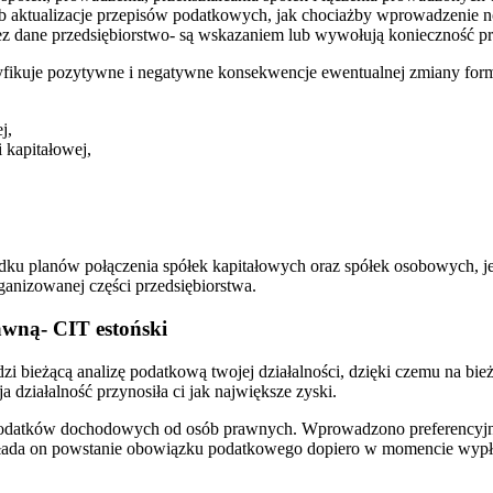
ub aktualizacje przepisów podatkowych, jak chociażby wprowadzenie
ez dane przedsiębiorstwo- są wskazaniem lub wywołują konieczność prz
ikuje pozytywne i negatywne konsekwencje ewentualnej zmiany formy 
j,
 kapitałowej,
 planów połączenia spółek kapitałowych oraz spółek osobowych, jeśl
anizowanej części przedsiębiorstwa.
awną- CIT estoński
zi bieżącą analizę podatkową twojej działalności, dzięki czemu na b
 działalność przynosiła ci jak największe zyski.
 podatków dochodowych od osób prawnych. Wprowadzono preferencyjną
kłada on powstanie obowiązku podatkowego dopiero w momencie wypła