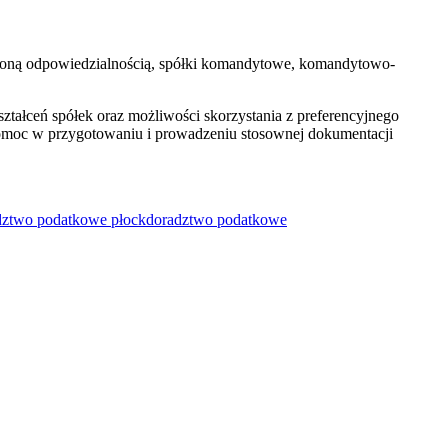
iczoną odpowiedzialnością, spółki komandytowe, komandytowo-
ałceń spółek oraz możliwości skorzystania z preferencyjnego
pomoc w przygotowaniu i prowadzeniu stosownej dokumentacji
dztwo podatkowe płock
doradztwo podatkowe