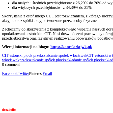
dla małych i średnich przedsiębiorstw z 26,29% do 20% od w
dla większych przedsiębiorstw- z 34,39% do 25%.
Skorzystanie z estońskiego CUT jest rozwiązaniem, z którego skorz
akcyjne oraz spółki akcyjne tworzone przez osoby fizyczne.
Zachęcamy do skorzystania z kompleksowego wsparcia naszych dorad
opodatkowania estońskim CIT. Nasi doświadczeni pracownicy oferuj
przedsiębiorstwa oraz rzetelnym realizowaniu obowiązków podatkowy
Więcej informacji na blogu:
https://kancelariajwk.pl/
CIT estoński płock przekształcanie spółek włocławek
CIT estoński w
włocławek
przekształcanie spółek płock
zakładanie spółek płock
zakła
0 comment
1
Facebook
Twitter
Pinterest
Email
drozdullo