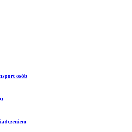
nsport osób
ku
wiadczeniem