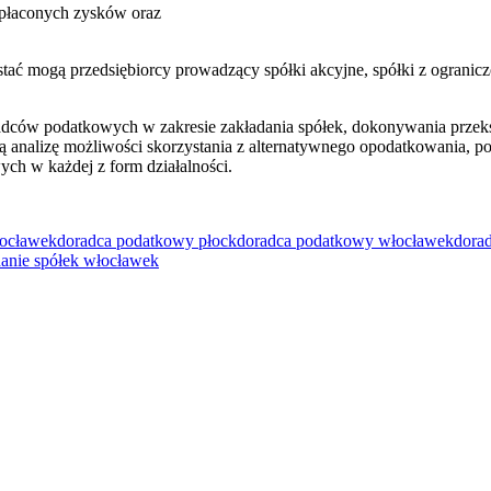
ypłaconych zysków oraz
ystać mogą przedsiębiorcy prowadzący spółki akcyjne, spółki z ogran
ców podatkowych w zakresie zakładania spółek, dokonywania przekszt
ą analizę możliwości skorzystania z alternatywnego opodatkowania, 
ch w każdej z form działalności.
łocławek
doradca podatkowy płock
doradca podatkowy włocławek
dora
danie spółek włocławek