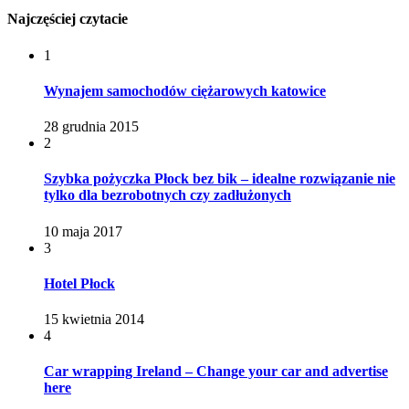
Najczęściej czytacie
1
Wynajem samochodów ciężarowych katowice
28 grudnia 2015
2
Szybka pożyczka Płock bez bik – idealne rozwiązanie nie
tylko dla bezrobotnych czy zadłużonych
10 maja 2017
3
Hotel Płock
15 kwietnia 2014
4
Car wrapping Ireland – Change your car and advertise
here