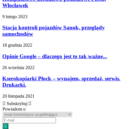
Włocławek
9 lutego 2023
Stacja kontroli pojazdów Sanok, przeglądy
samochodów
18 grudnia 2022
Opinie Google – dlaczego jest to tak ważne...
26 września 2022
Kserokopiarki Płock – wynajem, sprzedaż, serwis.
Drukarki.
20 listopada 2021
Subskrybuj
Powiadom o