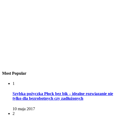
Most Popular
1
Szybka pożyczka Płock bez bik – idealne rozwiązanie nie
tylko dla bezrobotnych czy zadłużonych
10 maja 2017
2