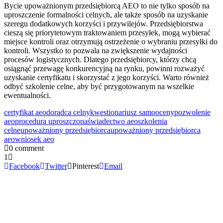
Bycie upoważnionym przedsiębiorcą AEO to nie tylko sposób na
uproszczenie formalności celnych, ale także sposób na uzyskanie
szeregu dodatkowych korzyści i przywilejów. Przedsiębiorstwa
cieszą się priorytetowym traktowaniem przesyłek, mogą wybierać
miejsce kontroli oraz otrzymują ostrzeżenie o wybraniu przesyłki do
kontroli. Wszystko to pozwala na zwiększenie wydajności
procesów logistycznych. Dlatego przedsiębiorcy, którzy chcą
osiągnąć przewagę konkurencyjną na rynku, powinni rozważyć
uzyskanie certyfikatu i skorzystać z jego korzyści. Warto również
odbyć szkolenie celne, aby być przygotowanym na wszelkie
ewentualności.
certyfikat aeo
doradca celny
kwestionariusz samooceny
pozwolenie
aeo
procedura uproszczona
świadectwo aeo
szkolenia
celne
upoważniony przedsiębiorca
upoważniony przedsiębiorca
aeo
wniosek aeo
0 comment
1
Facebook
Twitter
Pinterest
Email