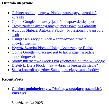
Ostatnio ulepszane
Gabinet podologiczny w Płocku, wrastający paznokieć,
kurzajki
Opinie Google – inwestycja, która naprawdę się opłaca
Twoja zaufana agencja pracy tymczasowej w Gdańsku
Autobus Słubice, Autokary Płock – Profesjonalny transport
osób
Usługi asenizacyjne Płock – sprawdzona firma z
doświadczeniem
Wywóz Szamba Płock – Usługi Asenizacyjne Bielsk
Opinie Google – dlaczego jest to tak ważne narzędzie
marketingowe?
Strony Internetowe Płock i Pozycjonowanie Stron w Google
Dietetyk. Dieta Płock – jak wybrać najlepszą dla siebie?
Stacja kontroli pojazdów Sanok, przeglądy samochodów
Recent Posts
Gabinet podologiczny w Płocku, wrastający paznokieć,
kurzajki
5 października 2025