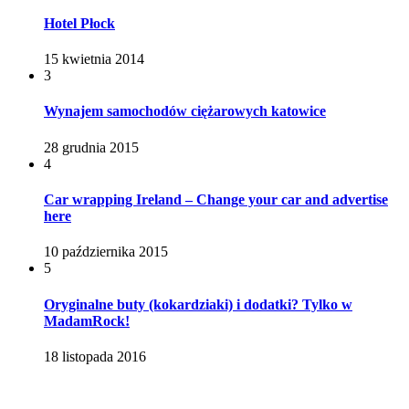
Hotel Płock
15 kwietnia 2014
3
Wynajem samochodów ciężarowych katowice
28 grudnia 2015
4
Car wrapping Ireland – Change your car and advertise
here
10 października 2015
5
Oryginalne buty (kokardziaki) i dodatki? Tylko w
MadamRock!
18 listopada 2016