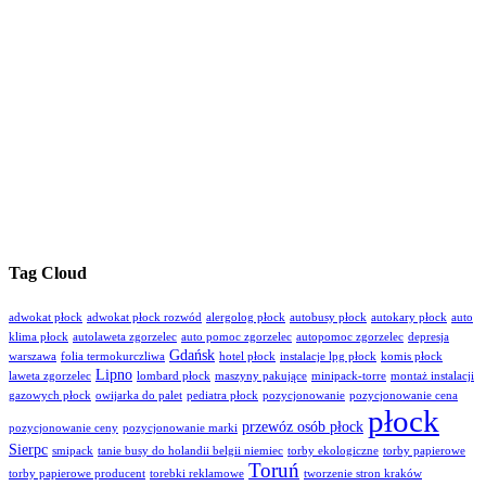
Tag Cloud
adwokat płock
adwokat płock rozwód
alergolog płock
autobusy płock
autokary płock
auto
klima płock
autolaweta zgorzelec
auto pomoc zgorzelec
autopomoc zgorzelec
depresja
Gdańsk
warszawa
folia termokurczliwa
hotel płock
instalacje lpg płock
komis płock
Lipno
laweta zgorzelec
lombard płock
maszyny pakujące
minipack-torre
montaż instalacji
gazowych płock
owijarka do palet
pediatra płock
pozycjonowanie
pozycjonowanie cena
płock
przewóz osób płock
pozycjonowanie ceny
pozycjonowanie marki
Sierpc
smipack
tanie busy do holandii belgii niemiec
torby ekologiczne
torby papierowe
Toruń
torby papierowe producent
torebki reklamowe
tworzenie stron kraków