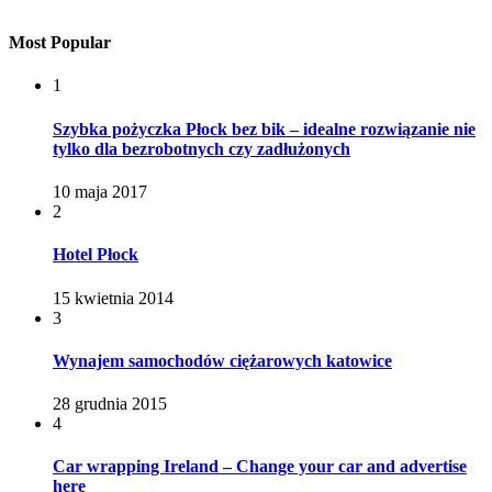
Most Popular
1
Szybka pożyczka Płock bez bik – idealne rozwiązanie nie
tylko dla bezrobotnych czy zadłużonych
10 maja 2017
2
Hotel Płock
15 kwietnia 2014
3
Wynajem samochodów ciężarowych katowice
28 grudnia 2015
4
Car wrapping Ireland – Change your car and advertise
here