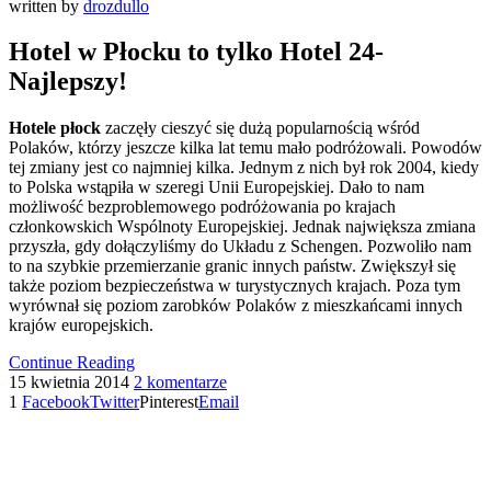
written by
drozdullo
Hotel w Płocku to tylko Hotel 24-
Najlepszy!
Hotele płock
zaczęły cieszyć się dużą popularnością wśród
Polaków, którzy jeszcze kilka lat temu mało podróżowali. Powodów
tej zmiany jest co najmniej kilka. Jednym z nich był rok 2004, kiedy
to Polska wstąpiła w szeregi Unii Europejskiej. Dało to nam
możliwość bezproblemowego podróżowania po krajach
członkowskich Wspólnoty Europejskiej. Jednak największa zmiana
przyszła, gdy dołączyliśmy do Układu z Schengen. Pozwoliło nam
to na szybkie przemierzanie granic innych państw. Zwiększył się
także poziom bezpieczeństwa w turystycznych krajach. Poza tym
wyrównał się poziom zarobków Polaków z mieszkańcami innych
krajów europejskich.
Continue Reading
15 kwietnia 2014
2 komentarze
1
Facebook
Twitter
Pinterest
Email