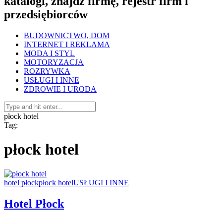
katalogi, znajdź firmę, rejestr firm i
przedsiębiorców
BUDOWNICTWO, DOM
INTERNET I REKLAMA
MODA I STYL
MOTORYZACJA
ROZRYWKA
USŁUGI I INNE
ZDROWIE I URODA
płock hotel
Tag:
płock hotel
hotel płock
płock hotel
USŁUGI I INNE
Hotel Płock