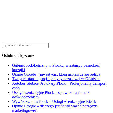
Ostatnio ulepszane
Gabinet podologiczny w Płocku, wrastający paznokieć,
kurzajki
Opinie Google – inwestycja, która naprawdę się opłaca
Twoja zaufana agencja pracy tymczasowej w Gdańsku
Autobus Słubice, Autokary Płock – Profesjonalny transport
osób
Usługi asenizacyjne Płock – sprawdzona firma z
doświadczeniem
Wywóz Szamba Płock – Usługi Asenizacyjne Bielsk
Opinie Google – dlaczego jest to tak ważne narzędzie
marketingowe?