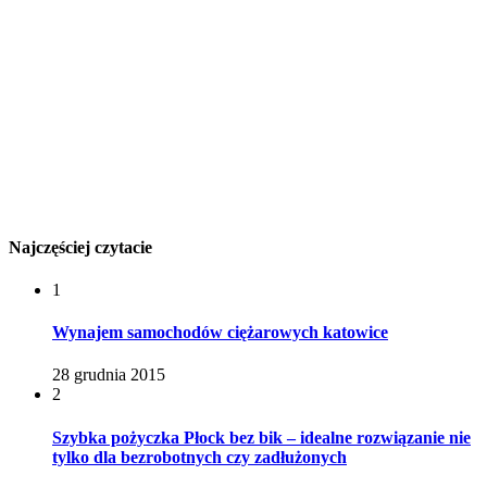
Najczęściej czytacie
1
Wynajem samochodów ciężarowych katowice
28 grudnia 2015
2
Szybka pożyczka Płock bez bik – idealne rozwiązanie nie
tylko dla bezrobotnych czy zadłużonych