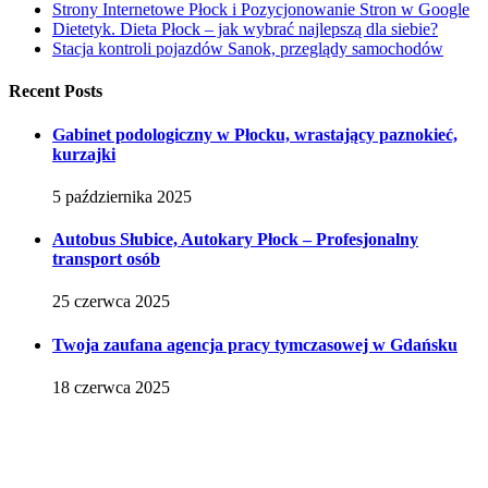
Strony Internetowe Płock i Pozycjonowanie Stron w Google
Dietetyk. Dieta Płock – jak wybrać najlepszą dla siebie?
Stacja kontroli pojazdów Sanok, przeglądy samochodów
Recent Posts
Gabinet podologiczny w Płocku, wrastający paznokieć,
kurzajki
5 października 2025
Autobus Słubice, Autokary Płock – Profesjonalny
transport osób
25 czerwca 2025
Twoja zaufana agencja pracy tymczasowej w Gdańsku
18 czerwca 2025