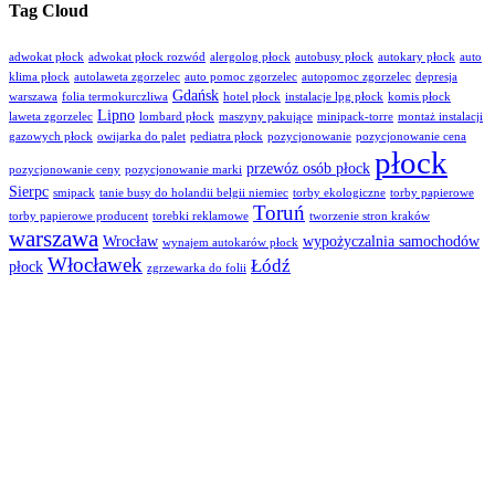
Tag Cloud
adwokat płock
adwokat płock rozwód
alergolog płock
autobusy płock
autokary płock
auto
klima płock
autolaweta zgorzelec
auto pomoc zgorzelec
autopomoc zgorzelec
depresja
Gdańsk
warszawa
folia termokurczliwa
hotel płock
instalacje lpg płock
komis płock
Lipno
laweta zgorzelec
lombard płock
maszyny pakujące
minipack-torre
montaż instalacji
gazowych płock
owijarka do palet
pediatra płock
pozycjonowanie
pozycjonowanie cena
płock
przewóz osób płock
pozycjonowanie ceny
pozycjonowanie marki
Sierpc
smipack
tanie busy do holandii belgii niemiec
torby ekologiczne
torby papierowe
Toruń
torby papierowe producent
torebki reklamowe
tworzenie stron kraków
warszawa
Wrocław
wypożyczalnia samochodów
wynajem autokarów płock
Włocławek
Łódź
płock
zgrzewarka do folii