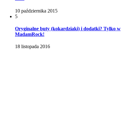
10 października 2015
5
Oryginalne buty (kokardziaki) i dodatki? Tylko w
MadamRock!
18 listopada 2016