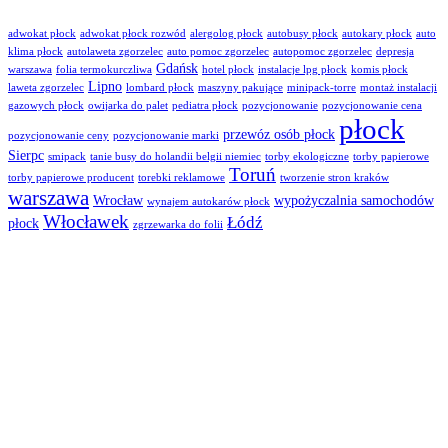
adwokat płock
adwokat płock rozwód
alergolog płock
autobusy płock
autokary płock
auto
klima płock
autolaweta zgorzelec
auto pomoc zgorzelec
autopomoc zgorzelec
depresja
Gdańsk
warszawa
folia termokurczliwa
hotel płock
instalacje lpg płock
komis płock
Lipno
laweta zgorzelec
lombard płock
maszyny pakujące
minipack-torre
montaż instalacji
gazowych płock
owijarka do palet
pediatra płock
pozycjonowanie
pozycjonowanie cena
płock
przewóz osób płock
pozycjonowanie ceny
pozycjonowanie marki
Sierpc
smipack
tanie busy do holandii belgii niemiec
torby ekologiczne
torby papierowe
Toruń
torby papierowe producent
torebki reklamowe
tworzenie stron kraków
warszawa
Wrocław
wypożyczalnia samochodów
wynajem autokarów płock
Włocławek
Łódź
płock
zgrzewarka do folii