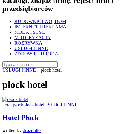
katalogi, znajdź firmę, rejestr firm i
przedsiębiorców
BUDOWNICTWO, DOM
INTERNET I REKLAMA
MODA I STYL
MOTORYZACJA
ROZRYWKA
USŁUGI I INNE
ZDROWIE I URODA
USŁUGI I INNE
»
płock hotel
płock hotel
hotel płock
płock hotel
USŁUGI I INNE
Hotel Płock
written by
drozdullo