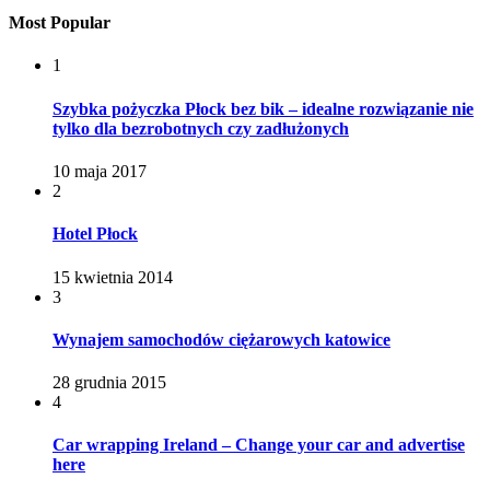
Most Popular
1
Szybka pożyczka Płock bez bik – idealne rozwiązanie nie
tylko dla bezrobotnych czy zadłużonych
10 maja 2017
2
Hotel Płock
15 kwietnia 2014
3
Wynajem samochodów ciężarowych katowice
28 grudnia 2015
4
Car wrapping Ireland – Change your car and advertise
here