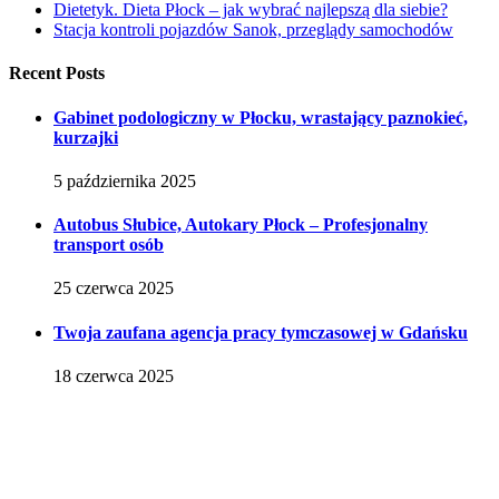
Dietetyk. Dieta Płock – jak wybrać najlepszą dla siebie?
Stacja kontroli pojazdów Sanok, przeglądy samochodów
Recent Posts
Gabinet podologiczny w Płocku, wrastający paznokieć,
kurzajki
5 października 2025
Autobus Słubice, Autokary Płock – Profesjonalny
transport osób
25 czerwca 2025
Twoja zaufana agencja pracy tymczasowej w Gdańsku
18 czerwca 2025