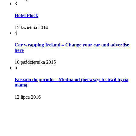
3
Hotel Płock
15 kwietnia 2014
4
Car wrapping Ireland – Change your car and advertise
here
10 października 2015
5
Koszula do porodu – Modna od pierwszych chwil bycia
mamą
12 lipca 2016