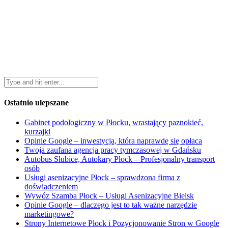
Ostatnio ulepszane
Gabinet podologiczny w Płocku, wrastający paznokieć,
kurzajki
Opinie Google – inwestycja, która naprawdę się opłaca
Twoja zaufana agencja pracy tymczasowej w Gdańsku
Autobus Słubice, Autokary Płock – Profesjonalny transport
osób
Usługi asenizacyjne Płock – sprawdzona firma z
doświadczeniem
Wywóz Szamba Płock – Usługi Asenizacyjne Bielsk
Opinie Google – dlaczego jest to tak ważne narzędzie
marketingowe?
Strony Internetowe Płock i Pozycjonowanie Stron w Google