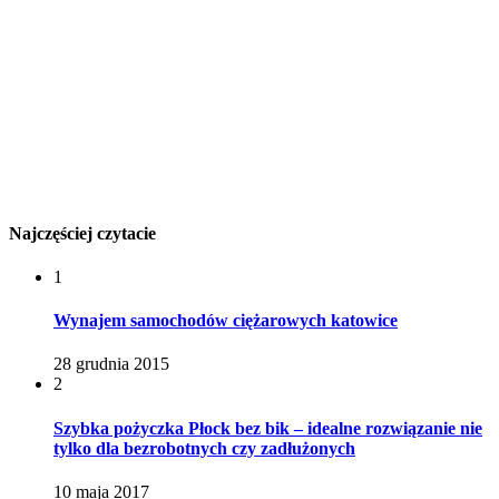
Najczęściej czytacie
1
Wynajem samochodów ciężarowych katowice
28 grudnia 2015
2
Szybka pożyczka Płock bez bik – idealne rozwiązanie nie
tylko dla bezrobotnych czy zadłużonych
10 maja 2017