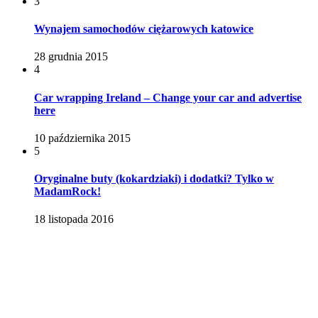
3
Wynajem samochodów ciężarowych katowice
28 grudnia 2015
4
Car wrapping Ireland – Change your car and advertise
here
10 października 2015
5
Oryginalne buty (kokardziaki) i dodatki? Tylko w
MadamRock!
18 listopada 2016