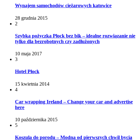
Wynajem samochodów ciężarowych katowice
28 grudnia 2015
2
Szybka pożyczka Płock bez bik – idealne rozwiązanie nie
tylko dla bezrobotnych czy zadłużonych
10 maja 2017
3
Hotel Płock
15 kwietnia 2014
4
Car wrapping Ireland – Change your car and advertise
here
10 października 2015
5
Koszula do porodu – Modna od pierwszych chwil bycia