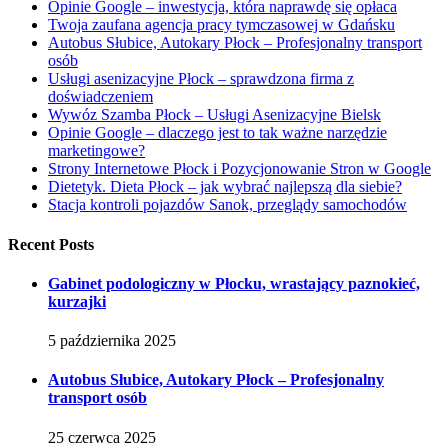
Opinie Google – inwestycja, która naprawdę się opłaca
Twoja zaufana agencja pracy tymczasowej w Gdańsku
Autobus Słubice, Autokary Płock – Profesjonalny transport
osób
Usługi asenizacyjne Płock – sprawdzona firma z
doświadczeniem
Wywóz Szamba Płock – Usługi Asenizacyjne Bielsk
Opinie Google – dlaczego jest to tak ważne narzędzie
marketingowe?
Strony Internetowe Płock i Pozycjonowanie Stron w Google
Dietetyk. Dieta Płock – jak wybrać najlepszą dla siebie?
Stacja kontroli pojazdów Sanok, przeglądy samochodów
Recent Posts
Gabinet podologiczny w Płocku, wrastający paznokieć,
kurzajki
5 października 2025
Autobus Słubice, Autokary Płock – Profesjonalny
transport osób
25 czerwca 2025