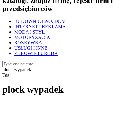
katalogi, znajdź firmę, rejestr firm i
przedsiębiorców
BUDOWNICTWO, DOM
INTERNET I REKLAMA
MODA I STYL
MOTORYZACJA
ROZRYWKA
USŁUGI I INNE
ZDROWIE I URODA
plock wypadek
Tag:
plock wypadek