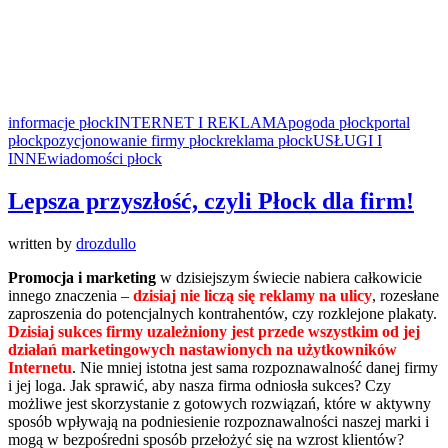
informacje płock
INTERNET I REKLAMA
pogoda płock
portal
płock
pozycjonowanie firmy płock
reklama płock
USŁUGI I
INNE
wiadomości płock
Lepsza przyszłość, czyli Płock dla firm!
written by
drozdullo
Promocja i marketing
w dzisiejszym świecie nabiera całkowicie
innego znaczenia –
dzisiaj nie liczą się reklamy na ulicy
, rozesłane
zaproszenia do potencjalnych kontrahentów, czy rozklejone plakaty.
Dzisiaj sukces firmy uzależniony jest przede wszystkim od jej
działań marketingowych nastawionych na użytkowników
Internetu
. Nie mniej istotna jest sama rozpoznawalność danej firmy
i jej loga. Jak sprawić, aby nasza firma odniosła sukces? Czy
możliwe jest skorzystanie z gotowych rozwiązań, które w aktywny
sposób wpływają na podniesienie rozpoznawalności naszej marki i
mogą w bezpośredni sposób przełożyć się na wzrost klientów?