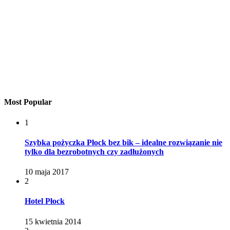
Most Popular
1
Szybka pożyczka Płock bez bik – idealne rozwiązanie nie
tylko dla bezrobotnych czy zadłużonych
10 maja 2017
2
Hotel Płock
15 kwietnia 2014