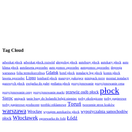
Tag Cloud
adwokat płock
adwokat płock rozwód
alergolog płock
autobusy płock
autokary płock
auto
klima płock
autolaweta zgorzelec
auto pomoc zgorzelec
autopomoc zgorzelec
depresja
Gdańsk
warszawa
folia termokurczliwa
hotel płock
instalacje lpg płock
komis płock
Lipno
laweta zgorzelec
lombard płock
maszyny pakujące
minipack-torre
montaż instalacji
gazowych płock
owijarka do palet
pediatra płock
pozycjonowanie
pozycjonowanie cena
płock
przewóz osób płock
pozycjonowanie ceny
pozycjonowanie marki
Sierpc
smipack
tanie busy do holandii belgii niemiec
torby ekologiczne
torby papierowe
Toruń
torby papierowe producent
torebki reklamowe
tworzenie stron kraków
warszawa
Wrocław
wypożyczalnia samochodów
wynajem autokarów płock
Włocławek
Łódź
płock
zgrzewarka do folii