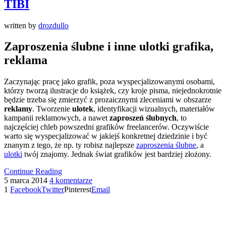
TIBI
written by
drozdullo
Zaproszenia ślubne i inne ulotki grafika,
reklama
Zaczynając pracę jako grafik, poza wyspecjalizowanymi osobami,
którzy tworzą ilustracje do książek, czy kroje pisma, niejednokrotnie
będzie trzeba się zmierzyć z prozaicznymi zleceniami w obszarze
reklamy
. Tworzenie
ulotek
, identyfikacji wizualnych, materiałów
kampanii reklamowych, a nawet
zaproszeń ślubnych
, to
najczęściej chleb powszedni grafików freelancerów. Oczywiście
warto się wyspecjalizować w jakiejś konkretnej dziedzinie i być
znanym z tego, że np. ty robisz najlepsze
zaproszenia ślubne
, a
ulotki
twój znajomy. Jednak świat grafików jest bardziej złożony.
Continue Reading
5 marca 2014
4 komentarze
1
Facebook
Twitter
Pinterest
Email