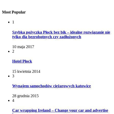
Most Popular
1
Szybka pożyczka Płock bez bik – idealne rozwiązanie nie
tylko dla bezrobotnych czy zadłużonych
10 maja 2017
2
Hotel Płock
15 kwietnia 2014
3
Wynajem samochodów ciężarowych katowice
28 grudnia 2015
4
Car wrapping Ireland – Change your car and advertise