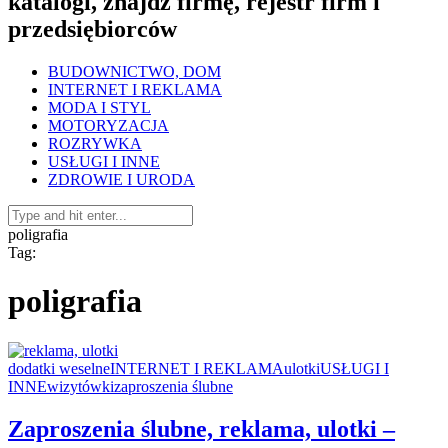
katalogi, znajdź firmę, rejestr firm i
przedsiębiorców
BUDOWNICTWO, DOM
INTERNET I REKLAMA
MODA I STYL
MOTORYZACJA
ROZRYWKA
USŁUGI I INNE
ZDROWIE I URODA
poligrafia
Tag:
poligrafia
dodatki weselne
INTERNET I REKLAMA
ulotki
USŁUGI I
INNE
wizytówki
zaproszenia ślubne
Zaproszenia ślubne, reklama, ulotki –