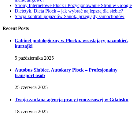
Strony Internetowe Płock i Pozycjonowanie Stron w Google
Dietetyk. Dieta Płock – jak wybrać najlepszą dla siebie?
Stacja kontroli pojazdów Sanok, przeglądy samochodów
Recent Posts
Gabinet podologiczny w Płocku, wrastający paznokieć,
kurzajki
5 października 2025
Autobus Słubice, Autokary Płock – Profesjonalny
transport osób
25 czerwca 2025
Twoja zaufana agencja pracy tymczasowej w Gdańsku
18 czerwca 2025