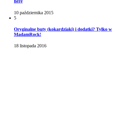
here
10 października 2015
5
Oryginalne buty (kokardziaki) i dodatki? Tylko w
MadamRock!
18 listopada 2016