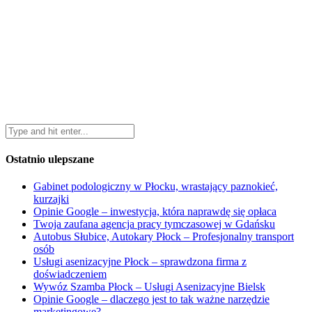
Ostatnio ulepszane
Gabinet podologiczny w Płocku, wrastający paznokieć,
kurzajki
Opinie Google – inwestycja, która naprawdę się opłaca
Twoja zaufana agencja pracy tymczasowej w Gdańsku
Autobus Słubice, Autokary Płock – Profesjonalny transport
osób
Usługi asenizacyjne Płock – sprawdzona firma z
doświadczeniem
Wywóz Szamba Płock – Usługi Asenizacyjne Bielsk
Opinie Google – dlaczego jest to tak ważne narzędzie
marketingowe?