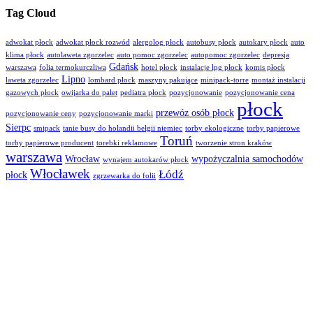
Tag Cloud
adwokat płock
adwokat płock rozwód
alergolog płock
autobusy płock
autokary płock
auto
klima płock
autolaweta zgorzelec
auto pomoc zgorzelec
autopomoc zgorzelec
depresja
Gdańsk
warszawa
folia termokurczliwa
hotel płock
instalacje lpg płock
komis płock
Lipno
laweta zgorzelec
lombard płock
maszyny pakujące
minipack-torre
montaż instalacji
gazowych płock
owijarka do palet
pediatra płock
pozycjonowanie
pozycjonowanie cena
płock
przewóz osób płock
pozycjonowanie ceny
pozycjonowanie marki
Sierpc
smipack
tanie busy do holandii belgii niemiec
torby ekologiczne
torby papierowe
Toruń
torby papierowe producent
torebki reklamowe
tworzenie stron kraków
warszawa
Wrocław
wypożyczalnia samochodów
wynajem autokarów płock
Włocławek
Łódź
płock
zgrzewarka do folii