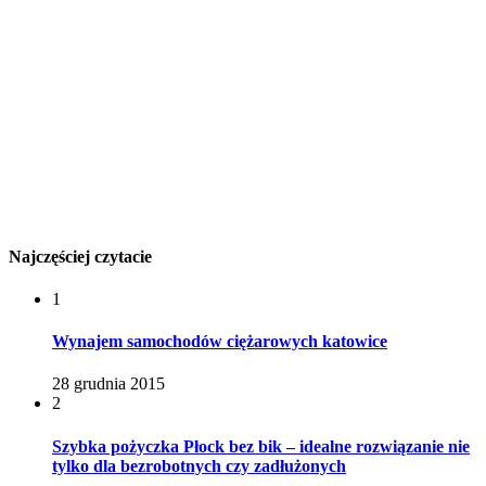
Najczęściej czytacie
1
Wynajem samochodów ciężarowych katowice
28 grudnia 2015
2
Szybka pożyczka Płock bez bik – idealne rozwiązanie nie
tylko dla bezrobotnych czy zadłużonych