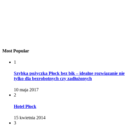
Most Popular
1
Szybka pożyczka Płock bez bik – idealne rozwiązanie nie
tylko dla bezrobotnych czy zadłużonych
10 maja 2017
2
Hotel Płock
15 kwietnia 2014
3