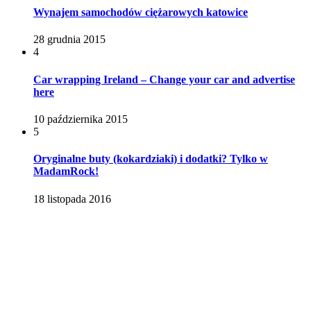
Wynajem samochodów ciężarowych katowice
28 grudnia 2015
4
Car wrapping Ireland – Change your car and advertise
here
10 października 2015
5
Oryginalne buty (kokardziaki) i dodatki? Tylko w
MadamRock!
18 listopada 2016