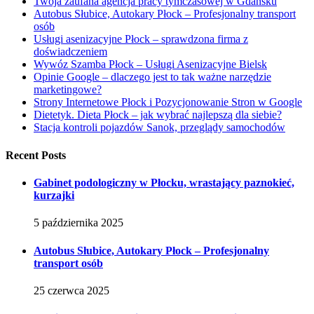
Twoja zaufana agencja pracy tymczasowej w Gdańsku
Autobus Słubice, Autokary Płock – Profesjonalny transport
osób
Usługi asenizacyjne Płock – sprawdzona firma z
doświadczeniem
Wywóz Szamba Płock – Usługi Asenizacyjne Bielsk
Opinie Google – dlaczego jest to tak ważne narzędzie
marketingowe?
Strony Internetowe Płock i Pozycjonowanie Stron w Google
Dietetyk. Dieta Płock – jak wybrać najlepszą dla siebie?
Stacja kontroli pojazdów Sanok, przeglądy samochodów
Recent Posts
Gabinet podologiczny w Płocku, wrastający paznokieć,
kurzajki
5 października 2025
Autobus Słubice, Autokary Płock – Profesjonalny
transport osób
25 czerwca 2025