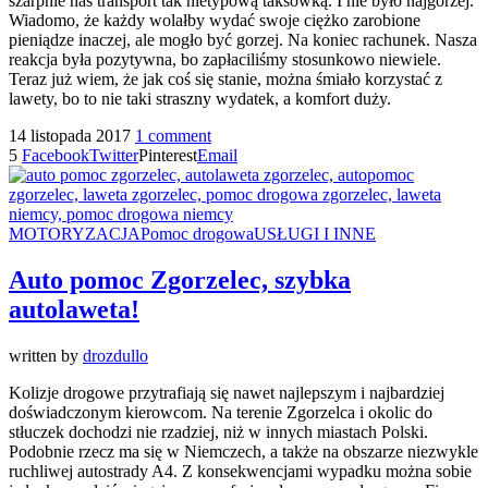
szarpnie nas transport tak nietypową taksówką. I nie było najgorzej.
Wiadomo, że każdy wolałby wydać swoje ciężko zarobione
pieniądze inaczej, ale mogło być gorzej. Na koniec rachunek. Nasza
reakcja była pozytywna, bo zapłaciliśmy stosunkowo niewiele.
Teraz już wiem, że jak coś się stanie, można śmiało korzystać z
lawety, bo to nie taki straszny wydatek, a komfort duży.
14 listopada 2017
1 comment
5
Facebook
Twitter
Pinterest
Email
MOTORYZACJA
Pomoc drogowa
USŁUGI I INNE
Auto pomoc Zgorzelec, szybka
autolaweta!
written by
drozdullo
Kolizje drogowe przytrafiają się nawet najlepszym i najbardziej
doświadczonym kierowcom. Na terenie Zgorzelca i okolic do
stłuczek dochodzi nie rzadziej, niż w innych miastach Polski.
Podobnie rzecz ma się w Niemczech, a także na obszarze niezwykle
ruchliwej autostrady A4. Z konsekwencjami wypadku można sobie