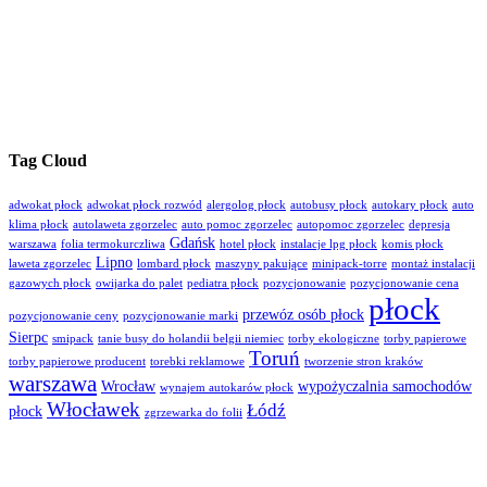
Tag Cloud
adwokat płock
adwokat płock rozwód
alergolog płock
autobusy płock
autokary płock
auto
klima płock
autolaweta zgorzelec
auto pomoc zgorzelec
autopomoc zgorzelec
depresja
Gdańsk
warszawa
folia termokurczliwa
hotel płock
instalacje lpg płock
komis płock
Lipno
laweta zgorzelec
lombard płock
maszyny pakujące
minipack-torre
montaż instalacji
gazowych płock
owijarka do palet
pediatra płock
pozycjonowanie
pozycjonowanie cena
płock
przewóz osób płock
pozycjonowanie ceny
pozycjonowanie marki
Sierpc
smipack
tanie busy do holandii belgii niemiec
torby ekologiczne
torby papierowe
Toruń
torby papierowe producent
torebki reklamowe
tworzenie stron kraków
warszawa
Wrocław
wypożyczalnia samochodów
wynajem autokarów płock
Włocławek
Łódź
płock
zgrzewarka do folii