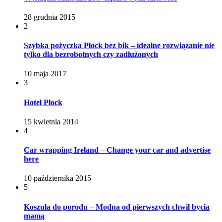
28 grudnia 2015
2
Szybka pożyczka Płock bez bik – idealne rozwiązanie nie
tylko dla bezrobotnych czy zadłużonych
10 maja 2017
3
Hotel Płock
15 kwietnia 2014
4
Car wrapping Ireland – Change your car and advertise
here
10 października 2015
5
Koszula do porodu – Modna od pierwszych chwil bycia
mamą