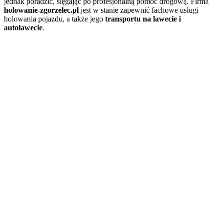
jednak poradzić, sięgając po profesjonalną pomoc drogową. Firma
holowanie-zgorzelec.pl
jest w stanie zapewnić fachowe usługi
holowania pojazdu, a także jego
transportu na lawecie i
autolawecie
.