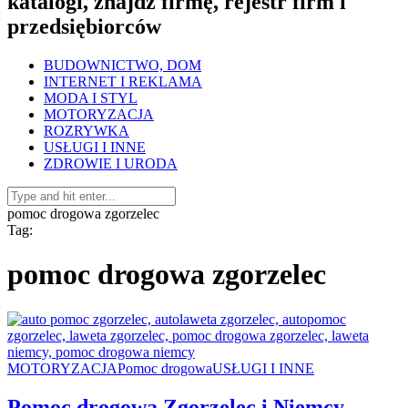
katalogi, znajdź firmę, rejestr firm i
przedsiębiorców
BUDOWNICTWO, DOM
INTERNET I REKLAMA
MODA I STYL
MOTORYZACJA
ROZRYWKA
USŁUGI I INNE
ZDROWIE I URODA
pomoc drogowa zgorzelec
Tag:
pomoc drogowa zgorzelec
MOTORYZACJA
Pomoc drogowa
USŁUGI I INNE
Pomoc drogowa Zgorzelec i Niemcy