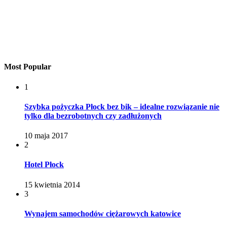
Most Popular
1
Szybka pożyczka Płock bez bik – idealne rozwiązanie nie
tylko dla bezrobotnych czy zadłużonych
10 maja 2017
2
Hotel Płock
15 kwietnia 2014
3
Wynajem samochodów ciężarowych katowice