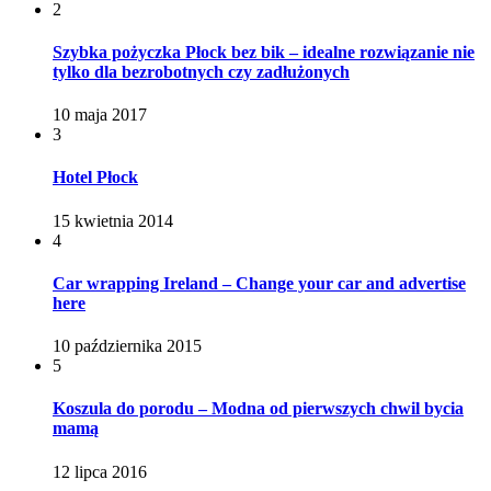
2
Szybka pożyczka Płock bez bik – idealne rozwiązanie nie
tylko dla bezrobotnych czy zadłużonych
10 maja 2017
3
Hotel Płock
15 kwietnia 2014
4
Car wrapping Ireland – Change your car and advertise
here
10 października 2015
5
Koszula do porodu – Modna od pierwszych chwil bycia
mamą
12 lipca 2016