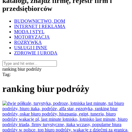
katalogi, znajdź firmę, rejestr firm i
przedsiębiorców
BUDOWNICTWO, DOM
INTERNET I REKLAMA
MODA I STYL
MOTORYZACJA
ROZRYWKA
USŁUGI I INNE
ZDROWIE I URODA
ranking biur podróży
Tag:
ranking biur podróży