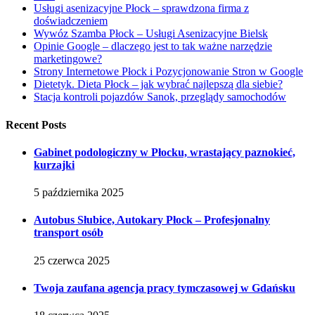
Usługi asenizacyjne Płock – sprawdzona firma z
doświadczeniem
Wywóz Szamba Płock – Usługi Asenizacyjne Bielsk
Opinie Google – dlaczego jest to tak ważne narzędzie
marketingowe?
Strony Internetowe Płock i Pozycjonowanie Stron w Google
Dietetyk. Dieta Płock – jak wybrać najlepszą dla siebie?
Stacja kontroli pojazdów Sanok, przeglądy samochodów
Recent Posts
Gabinet podologiczny w Płocku, wrastający paznokieć,
kurzajki
5 października 2025
Autobus Słubice, Autokary Płock – Profesjonalny
transport osób
25 czerwca 2025
Twoja zaufana agencja pracy tymczasowej w Gdańsku