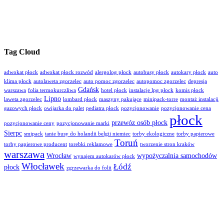
Tag Cloud
adwokat płock
adwokat płock rozwód
alergolog płock
autobusy płock
autokary płock
auto
klima płock
autolaweta zgorzelec
auto pomoc zgorzelec
autopomoc zgorzelec
depresja
Gdańsk
warszawa
folia termokurczliwa
hotel płock
instalacje lpg płock
komis płock
Lipno
laweta zgorzelec
lombard płock
maszyny pakujące
minipack-torre
montaż instalacji
gazowych płock
owijarka do palet
pediatra płock
pozycjonowanie
pozycjonowanie cena
płock
przewóz osób płock
pozycjonowanie ceny
pozycjonowanie marki
Sierpc
smipack
tanie busy do holandii belgii niemiec
torby ekologiczne
torby papierowe
Toruń
torby papierowe producent
torebki reklamowe
tworzenie stron kraków
warszawa
Wrocław
wypożyczalnia samochodów
wynajem autokarów płock
Włocławek
Łódź
płock
zgrzewarka do folii