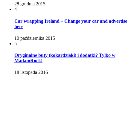
28 grudnia 2015
4
Car wrapping Ireland – Change your car and advertise
here
10 października 2015
5
Oryginalne buty (kokardziaki) i dodatki? Tylko w
MadamRock!
18 listopada 2016