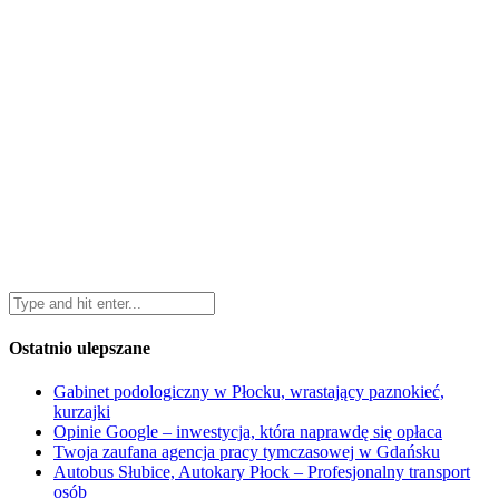
Ostatnio ulepszane
Gabinet podologiczny w Płocku, wrastający paznokieć,
kurzajki
Opinie Google – inwestycja, która naprawdę się opłaca
Twoja zaufana agencja pracy tymczasowej w Gdańsku
Autobus Słubice, Autokary Płock – Profesjonalny transport
osób