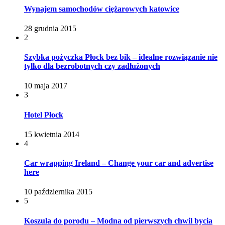
Wynajem samochodów ciężarowych katowice
28 grudnia 2015
2
Szybka pożyczka Płock bez bik – idealne rozwiązanie nie
tylko dla bezrobotnych czy zadłużonych
10 maja 2017
3
Hotel Płock
15 kwietnia 2014
4
Car wrapping Ireland – Change your car and advertise
here
10 października 2015
5
Koszula do porodu – Modna od pierwszych chwil bycia