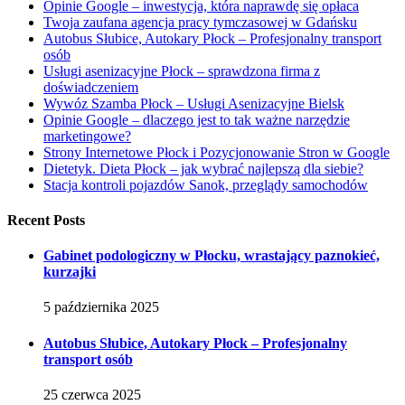
Opinie Google – inwestycja, która naprawdę się opłaca
Twoja zaufana agencja pracy tymczasowej w Gdańsku
Autobus Słubice, Autokary Płock – Profesjonalny transport
osób
Usługi asenizacyjne Płock – sprawdzona firma z
doświadczeniem
Wywóz Szamba Płock – Usługi Asenizacyjne Bielsk
Opinie Google – dlaczego jest to tak ważne narzędzie
marketingowe?
Strony Internetowe Płock i Pozycjonowanie Stron w Google
Dietetyk. Dieta Płock – jak wybrać najlepszą dla siebie?
Stacja kontroli pojazdów Sanok, przeglądy samochodów
Recent Posts
Gabinet podologiczny w Płocku, wrastający paznokieć,
kurzajki
5 października 2025
Autobus Słubice, Autokary Płock – Profesjonalny
transport osób
25 czerwca 2025