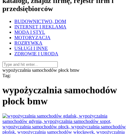
katalogi, znajdź firmę, rejestr firm i
przedsiębiorców
BUDOWNICTWO, DOM
INTERNET I REKLAMA
MODA I STYL
MOTORYZACJA
ROZRYWKA
USŁUGI I INNE
ZDROWIE I URODA
wypożyczalnia samochodów płock bmw
Tag:
wypożyczalnia samochodów
płock bmw