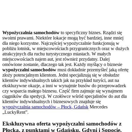
Wypożyczalnia samochodów
to specyficzny biznes. Rządzi się
swoimi prawami. Niektóre lokacje mogą być bardziej, inne mniej
dla niego korzystne. Najczęściej wypożyczalnie funkcjonują w
pobliżu lotnisk, w miejscowościach przygranicznych oraz w dużych
atrakcyjnych dla ruchu turystycznego miastach. W małych
miejscowościach najem aut, jest również przydatny. Dalej
omówione zostanie, dlaczego tak jest. Każdy myślący o biznesie
wypożyczalni samochodów
musi dokładnie przemyśleć jaką ofertę
złoży potencjalnym klientom. Jedni specjalizują się w obsłudze
klientów indywidualnych takich jak na przykład turyści, aut na
ekskluzywne okazje, a inni w wynajmie busów do przeprowadzek
czy wsparcia małego biznesu. Część firm zajmuje się wynajmem
ciągników dla spedycji. W czołówce wśród specjalistów do aut dla
klientów indywidualnych i biznesowych znajduje się
wypożyczalnia samochodów – Płock, Gdańsk
Mercedes
„LuckyRent”.
Ekskluzywna oferta wypożyczalni samochodów z
Płocka, z punktami w Gdańsku, Gdyni i Sopocie.