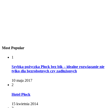
Most Popular
1
Szybka pożyczka Płock bez bik – idealne rozwiązanie nie
tylko dla bezrobotnych czy zadłużonych
10 maja 2017
2
Hotel Płock
15 kwietnia 2014