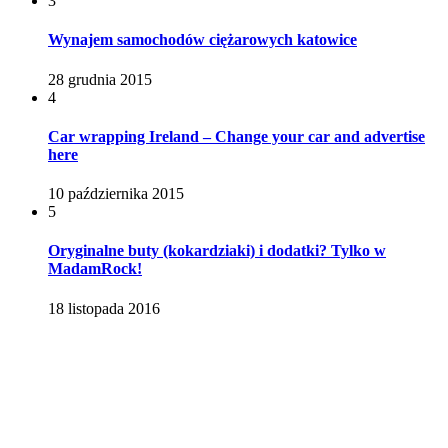
3
Wynajem samochodów ciężarowych katowice
28 grudnia 2015
4
Car wrapping Ireland – Change your car and advertise
here
10 października 2015
5
Oryginalne buty (kokardziaki) i dodatki? Tylko w
MadamRock!
18 listopada 2016