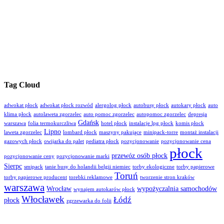
Tag Cloud
adwokat płock
adwokat płock rozwód
alergolog płock
autobusy płock
autokary płock
auto
klima płock
autolaweta zgorzelec
auto pomoc zgorzelec
autopomoc zgorzelec
depresja
Gdańsk
warszawa
folia termokurczliwa
hotel płock
instalacje lpg płock
komis płock
Lipno
laweta zgorzelec
lombard płock
maszyny pakujące
minipack-torre
montaż instalacji
gazowych płock
owijarka do palet
pediatra płock
pozycjonowanie
pozycjonowanie cena
płock
przewóz osób płock
pozycjonowanie ceny
pozycjonowanie marki
Sierpc
smipack
tanie busy do holandii belgii niemiec
torby ekologiczne
torby papierowe
Toruń
torby papierowe producent
torebki reklamowe
tworzenie stron kraków
warszawa
Wrocław
wypożyczalnia samochodów
wynajem autokarów płock
Włocławek
Łódź
płock
zgrzewarka do folii