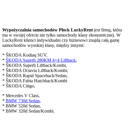
Wypożyczalnia samochodów Płock LuckyRent
jest firmą, która
ma w swojej ofercie nie tylko samochody klasy ekonomicznej. W
LuckyRent klienci indywidualni czy biznesowi znajdą całą gamę
samochodów wysokiej klasy, między innymi:
* ŠKODA Kodiaq SUV,
*
ŠKODA Superb 280KM 4×4 Liftback
,
* ŠKODA Superb Liftback/Kombi,
* ŠKODA Octavia Liftback/Kombi,
* ŠKODA Rapid Spaceback/Sedan,
* ŠKODA Fabia Hatchback/Kombi
* ŠKODA Citigo,
* Mercedes V Class,
*
BMW 730d Sedan
,
* BMW 520d Sedan,
* BMW 320d Sedan/Kombi.