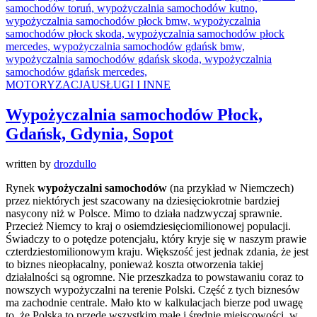
MOTORYZACJA
USŁUGI I INNE
Wypożyczalnia samochodów Płock,
Gdańsk, Gdynia, Sopot
written by
drozdullo
Rynek
wypożyczalni samochodów
(na przykład w Niemczech)
przez niektórych jest szacowany na dziesięciokrotnie bardziej
nasycony niż w Polsce. Mimo to działa nadzwyczaj sprawnie.
Przecież Niemcy to kraj o osiemdziesięciomilionowej populacji.
Świadczy to o potędze potencjału, który kryje się w naszym prawie
czterdziestomilionowym kraju. Większość jest jednak zdania, że jest
to biznes nieopłacalny, ponieważ koszta otworzenia takiej
działalności są ogromne. Nie przeszkadza to powstawaniu coraz to
nowszych wypożyczalni na terenie Polski. Część z tych biznesów
ma zachodnie centrale. Mało kto w kalkulacjach bierze pod uwagę
to, że Polska to przede wszystkim małe i średnie miejscowości, w