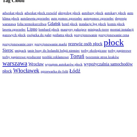
Tag Cloud
adwokat płock
adwokat płock rozwód
alergolog płock
autobusy płock
autokary płock
auto
klima płock
autolaweta zgorzelec
auto pomoc zgorzelec
autopomoc zgorzelec
depresja
Gdańsk
warszawa
folia termokurczliwa
hotel płock
instalacje lpg płock
komis płock
Lipno
laweta zgorzelec
lombard płock
maszyny pakujące
minipack-torre
montaż instalacji
gazowych płock
owijarka do palet
pediatra płock
pozycjonowanie
pozycjonowanie cena
płock
przewóz osób płock
pozycjonowanie ceny
pozycjonowanie marki
Sierpc
smipack
tanie busy do holandii belgii niemiec
torby ekologiczne
torby papierowe
Toruń
torby papierowe producent
torebki reklamowe
tworzenie stron kraków
warszawa
Wrocław
wypożyczalnia samochodów
wynajem autokarów płock
Włocławek
Łódź
płock
zgrzewarka do folii