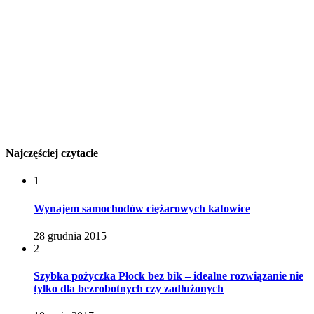
Najczęściej czytacie
1
Wynajem samochodów ciężarowych katowice
28 grudnia 2015
2
Szybka pożyczka Płock bez bik – idealne rozwiązanie nie
tylko dla bezrobotnych czy zadłużonych