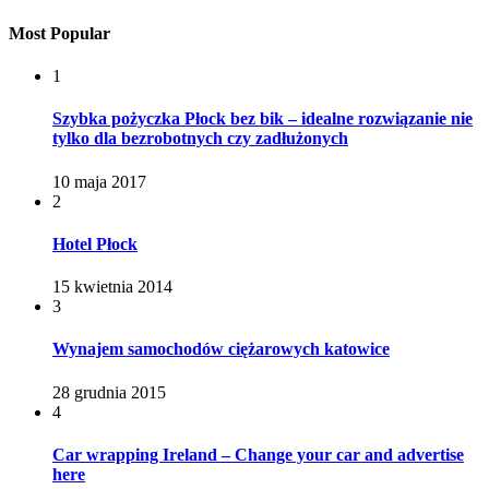
Most Popular
1
Szybka pożyczka Płock bez bik – idealne rozwiązanie nie
tylko dla bezrobotnych czy zadłużonych
10 maja 2017
2
Hotel Płock
15 kwietnia 2014
3
Wynajem samochodów ciężarowych katowice
28 grudnia 2015
4
Car wrapping Ireland – Change your car and advertise
here