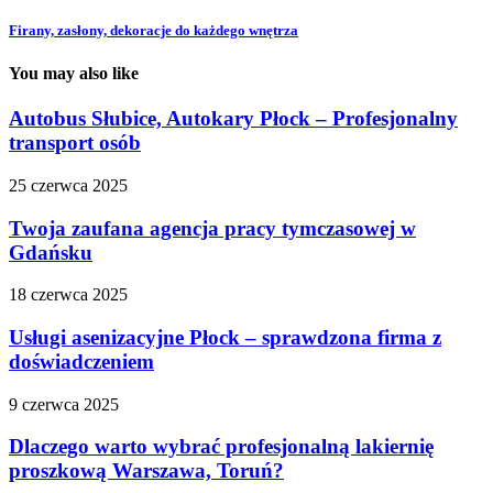
Firany, zasłony, dekoracje do każdego wnętrza
You may also like
Autobus Słubice, Autokary Płock – Profesjonalny
transport osób
25 czerwca 2025
Twoja zaufana agencja pracy tymczasowej w
Gdańsku
18 czerwca 2025
Usługi asenizacyjne Płock – sprawdzona firma z
doświadczeniem
9 czerwca 2025
Dlaczego warto wybrać profesjonalną lakiernię
proszkową Warszawa, Toruń?