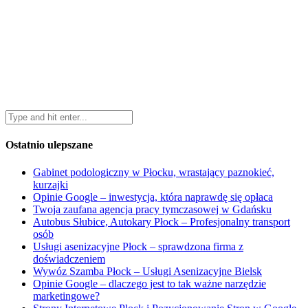
Ostatnio ulepszane
Gabinet podologiczny w Płocku, wrastający paznokieć,
kurzajki
Opinie Google – inwestycja, która naprawdę się opłaca
Twoja zaufana agencja pracy tymczasowej w Gdańsku
Autobus Słubice, Autokary Płock – Profesjonalny transport
osób
Usługi asenizacyjne Płock – sprawdzona firma z
doświadczeniem
Wywóz Szamba Płock – Usługi Asenizacyjne Bielsk
Opinie Google – dlaczego jest to tak ważne narzędzie
marketingowe?