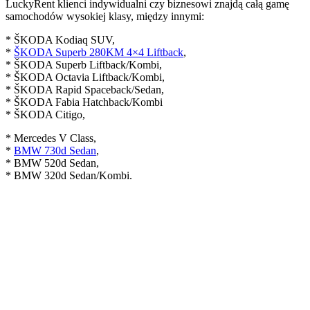
LuckyRent klienci indywidualni czy biznesowi znajdą całą gamę
samochodów wysokiej klasy, między innymi:
* ŠKODA Kodiaq SUV,
*
ŠKODA Superb 280KM 4×4 Liftback
,
* ŠKODA Superb Liftback/Kombi,
* ŠKODA Octavia Liftback/Kombi,
* ŠKODA Rapid Spaceback/Sedan,
* ŠKODA Fabia Hatchback/Kombi
* ŠKODA Citigo,
* Mercedes V Class,
*
BMW 730d Sedan
,
* BMW 520d Sedan,
* BMW 320d Sedan/Kombi.