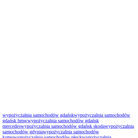
wypożyczalnia samochodów gdańsk
wypożyczalnia samochodów
gdańsk bmw
wypożyczalnia samochodów gdańsk
mercedes
wypożyczalnia samochodów gdańsk skoda
wypożyczalnia
samochodów gdynia
wypożyczalnia samochodów
kutno
wypożyczalnia samochodów płock
wypożyczalnia