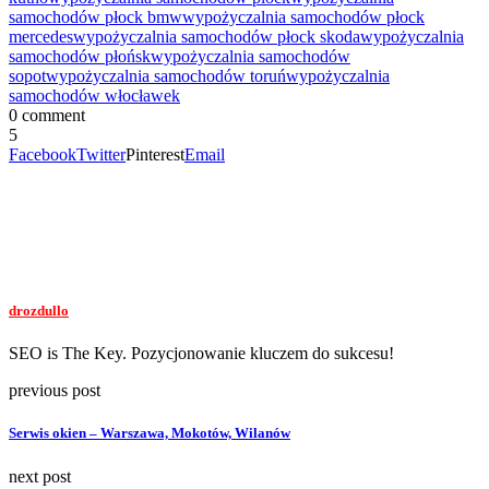
samochodów płock bmw
wypożyczalnia samochodów płock
mercedes
wypożyczalnia samochodów płock skoda
wypożyczalnia
samochodów płońsk
wypożyczalnia samochodów
sopot
wypożyczalnia samochodów toruń
wypożyczalnia
samochodów włocławek
0 comment
5
Facebook
Twitter
Pinterest
Email
drozdullo
SEO is The Key. Pozycjonowanie kluczem do sukcesu!
previous post
Serwis okien – Warszawa, Mokotów, Wilanów
next post