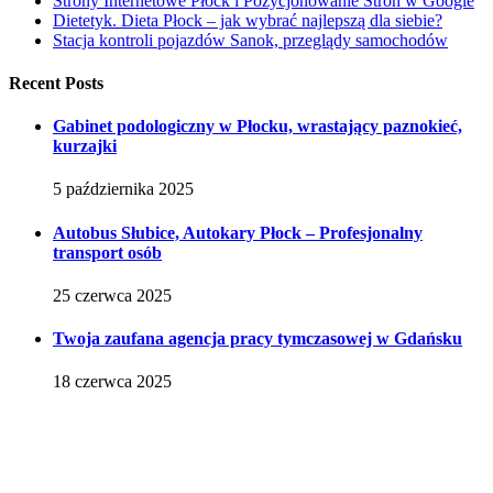
Strony Internetowe Płock i Pozycjonowanie Stron w Google
Dietetyk. Dieta Płock – jak wybrać najlepszą dla siebie?
Stacja kontroli pojazdów Sanok, przeglądy samochodów
Recent Posts
Gabinet podologiczny w Płocku, wrastający paznokieć,
kurzajki
5 października 2025
Autobus Słubice, Autokary Płock – Profesjonalny
transport osób
25 czerwca 2025
Twoja zaufana agencja pracy tymczasowej w Gdańsku
18 czerwca 2025