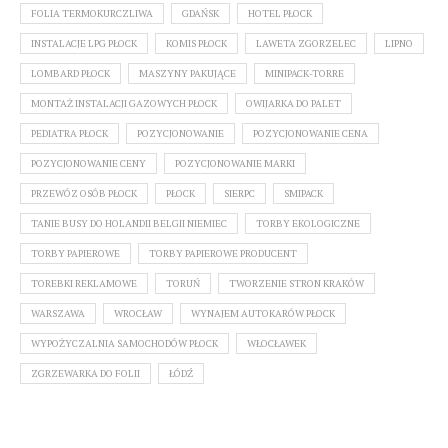
FOLIA TERMOKURCZLIWA
GDAŃSK
HOTEL PŁOCK
INSTALACJE LPG PŁOCK
KOMIS PŁOCK
LAWETA ZGORZELEC
LIPNO
LOMBARD PŁOCK
MASZYNY PAKUJĄCE
MINIPACK-TORRE
MONTAŻ INSTALACJI GAZOWYCH PŁOCK
OWIJARKA DO PALET
PEDIATRA PŁOCK
POZYCJONOWANIE
POZYCJONOWANIE CENA
POZYCJONOWANIE CENY
POZYCJONOWANIE MARKI
PRZEWÓZ OSÓB PŁOCK
PŁOCK
SIERPC
SMIPACK
TANIE BUSY DO HOLANDII BELGII NIEMIEC
TORBY EKOLOGICZNE
TORBY PAPIEROWE
TORBY PAPIEROWE PRODUCENT
TOREBKI REKLAMOWE
TORUŃ
TWORZENIE STRON KRAKÓW
WARSZAWA
WROCŁAW
WYNAJEM AUTOKARÓW PŁOCK
WYPOŻYCZALNIA SAMOCHODÓW PŁOCK
WŁOCŁAWEK
ZGRZEWARKA DO FOLII
ŁÓDŹ