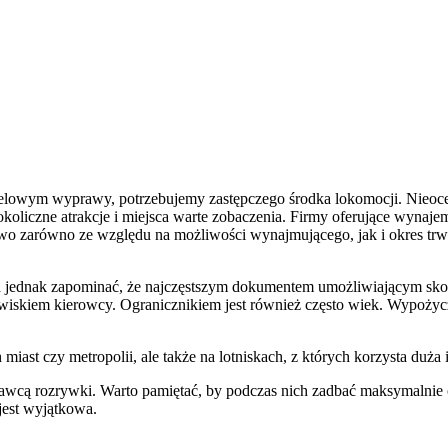
celowym wyprawy, potrzebujemy zastępczego środka lokomocji. Nieoc
koliczne atrakcje i miejsca warte zobaczenia. Firmy oferujące wynajem
owo zarówno ze względu na możliwości wynajmującego, jak i okres tr
a jednak zapominać, że najczęstszym dokumentem umożliwiającym skor
wiskiem kierowcy. Ogranicznikiem jest również często wiek. Wypożycz
ast czy metropolii, ale także na lotniskach, z których korzysta duża 
tawcą rozrywki. Warto pamiętać, by podczas nich zadbać maksymalnie o
jest wyjątkowa.