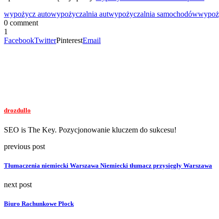
wypożycz auto
wypożyczalnia aut
wypożyczalnia samochodów
wypoż
0 comment
1
Facebook
Twitter
Pinterest
Email
drozdullo
SEO is The Key. Pozycjonowanie kluczem do sukcesu!
previous post
Tłumaczenia niemiecki Warszawa Niemiecki tłumacz przysięgły Warszawa
next post
Biuro Rachunkowe Płock