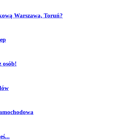
szkową Warszawa, Toruń?
lep
 osób!
odów
a samochodowa
ś...