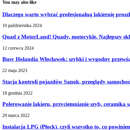
You may also like
Dlaczego warto wybrać profesjonalną lakiernię pro
10 października 2024
Quad z MotorLand! Quady, motocykle. Najlepszy sk
12 czerwca 2024
Busy Holandia Włocławek: szybki i wygodny przewóz
22 maja 2023
Stacja kontroli pojazdów Sanok, przeglądy samoch
18 grudnia 2022
Polerowanie lakieru, przyciemnianie szyb, ceramik
29 marca 2022
Instalacja LPG (Płock), czyli wszystko to, co powiniene