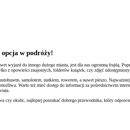
 opcja w podróży!
nawet wyjazd do innego dużego miasta, jest dla nas ogromną frajdą. Po
 tylko z opowieści znajomych, folderów książek, czy zdjęć udostępniony
tobusem, samolotem, statkiem, rowerem, a nawet pieszo. Najważniejsz
e możliwa. Warto też mieć dostęp do informacji za pośrednictwem inter
iata.
twa czy okolic, najlepiej poszukać dobrego przewodnika, który odpowie 