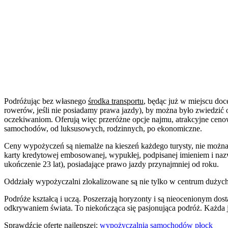
Podróżując bez własnego
środka transportu
, będąc już w miejscu do
rowerów, jeśli nie posiadamy prawa jazdy), by można było zwiedzić o
oczekiwaniom. Oferują więc przeróżne opcje najmu, atrakcyjne cen
samochodów, od luksusowych, rodzinnych, po ekonomiczne.
Ceny wypożyczeń są niemalże na kieszeń każdego turysty, nie możn
karty kredytowej embosowanej, wypukłej, podpisanej imieniem i naz
ukończenie 23 lat), posiadające prawo jazdy przynajmniej od roku.
Oddziały wypożyczalni zlokalizowane są nie tylko w centrum dużych mi
Podróże kształcą i uczą. Poszerzają horyzonty i są nieocenionym dos
odkrywaniem świata. To niekończąca się pasjonująca podróż. Każda 
Sprawdźcie ofertę najlepszej:
wypożyczalnia samochodów płock