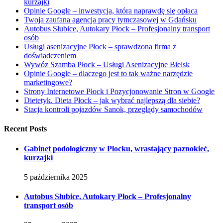
kurzajki
Opinie Google – inwestycja, która naprawdę się opłaca
Twoja zaufana agencja pracy tymczasowej w Gdańsku
Autobus Słubice, Autokary Płock – Profesjonalny transport
osób
Usługi asenizacyjne Płock – sprawdzona firma z
doświadczeniem
Wywóz Szamba Płock – Usługi Asenizacyjne Bielsk
Opinie Google – dlaczego jest to tak ważne narzędzie
marketingowe?
Strony Internetowe Płock i Pozycjonowanie Stron w Google
Dietetyk. Dieta Płock – jak wybrać najlepszą dla siebie?
Stacja kontroli pojazdów Sanok, przeglądy samochodów
Recent Posts
Gabinet podologiczny w Płocku, wrastający paznokieć,
kurzajki
5 października 2025
Autobus Słubice, Autokary Płock – Profesjonalny
transport osób