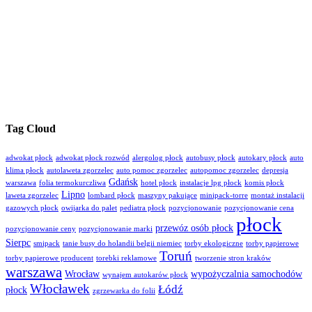
Tag Cloud
adwokat płock
adwokat płock rozwód
alergolog płock
autobusy płock
autokary płock
auto
klima płock
autolaweta zgorzelec
auto pomoc zgorzelec
autopomoc zgorzelec
depresja
Gdańsk
warszawa
folia termokurczliwa
hotel płock
instalacje lpg płock
komis płock
Lipno
laweta zgorzelec
lombard płock
maszyny pakujące
minipack-torre
montaż instalacji
gazowych płock
owijarka do palet
pediatra płock
pozycjonowanie
pozycjonowanie cena
płock
przewóz osób płock
pozycjonowanie ceny
pozycjonowanie marki
Sierpc
smipack
tanie busy do holandii belgii niemiec
torby ekologiczne
torby papierowe
Toruń
torby papierowe producent
torebki reklamowe
tworzenie stron kraków
warszawa
Wrocław
wypożyczalnia samochodów
wynajem autokarów płock
Włocławek
Łódź
płock
zgrzewarka do folii