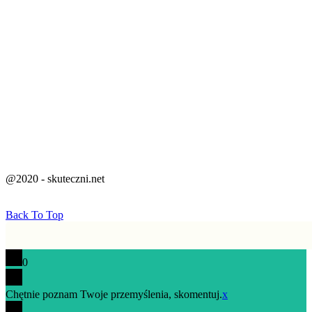
@2020 - skuteczni.net
Back To Top
0
Chętnie poznam Twoje przemyślenia, skomentuj.
x