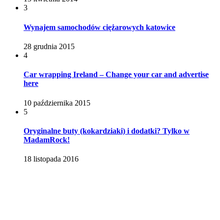
3
Wynajem samochodów ciężarowych katowice
28 grudnia 2015
4
Car wrapping Ireland – Change your car and advertise
here
10 października 2015
5
Oryginalne buty (kokardziaki) i dodatki? Tylko w
MadamRock!
18 listopada 2016