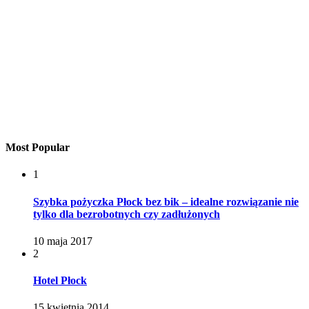
Most Popular
1
Szybka pożyczka Płock bez bik – idealne rozwiązanie nie
tylko dla bezrobotnych czy zadłużonych
10 maja 2017
2
Hotel Płock
15 kwietnia 2014