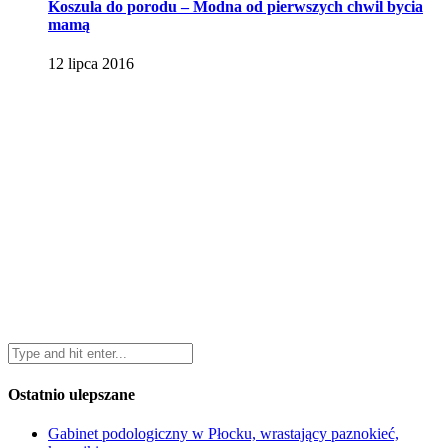
Koszula do porodu – Modna od pierwszych chwil bycia
mamą
12 lipca 2016
Ostatnio ulepszane
Gabinet podologiczny w Płocku, wrastający paznokieć,