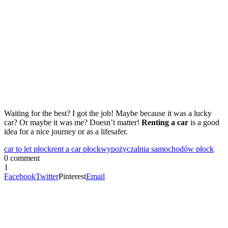
Waiting for the best? I got the job! Maybe because it was a lucky
car? Or maybe it was me? Doesn’t matter!
Renting a car
is a good
idea for a nice journey or as a lifesafer.
car to let płock
rent a car płock
wypożyczalnia samochodów płock
0 comment
1
Facebook
Twitter
Pinterest
Email