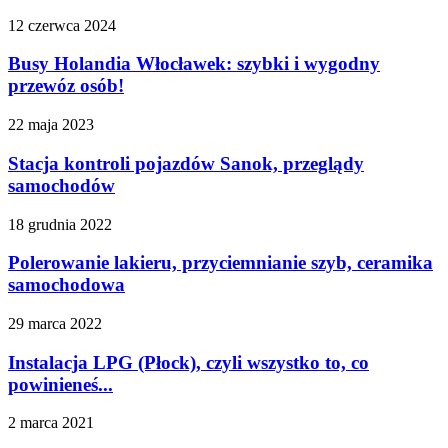
12 czerwca 2024
Busy Holandia Włocławek: szybki i wygodny
przewóz osób!
22 maja 2023
Stacja kontroli pojazdów Sanok, przeglądy
samochodów
18 grudnia 2022
Polerowanie lakieru, przyciemnianie szyb, ceramika
samochodowa
29 marca 2022
Instalacja LPG (Płock), czyli wszystko to, co
powinieneś...
2 marca 2021