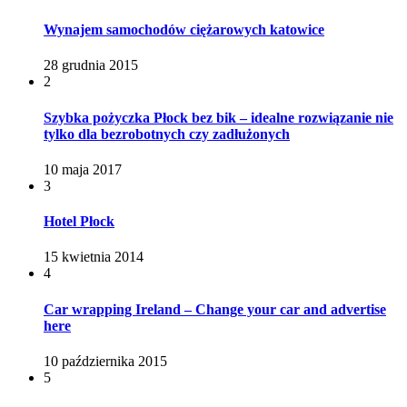
Wynajem samochodów ciężarowych katowice
28 grudnia 2015
2
Szybka pożyczka Płock bez bik – idealne rozwiązanie nie
tylko dla bezrobotnych czy zadłużonych
10 maja 2017
3
Hotel Płock
15 kwietnia 2014
4
Car wrapping Ireland – Change your car and advertise
here
10 października 2015
5