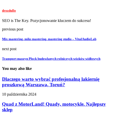
drozdullo
SEO is The Key. Pozycjonowanie kluczem do sukcesu!
previous post
Mix mastering, miks mastering, mastering studio – VitalAudioLab
next post
Transport maszyn Płock budowlanych rolniczych wózków widłowych
You may also like
Dlaczego warto wybrać profesjonalną lakiernię
proszkową Warszawa, Toruń?
10 października 2024
Quad z MotorLand! Quady, motocykle. Najlepszy
sklep