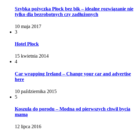
Szybka pożyczka Płock bez bik – idealne rozwiązanie nie
tylko dla bezrobotnych czy zadłużonych
10 maja 2017
3
Hotel Płock
15 kwietnia 2014
4
Car wrapping Ireland – Change your car and advertise
here
10 października 2015
5
Koszula do porodu – Modna od pierwszych chwil bycia
mamą
12 lipca 2016