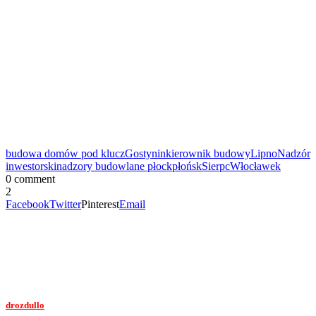
budowa domów pod klucz
Gostynin
kierownik budowy
Lipno
Nadzór
inwestorski
nadzory budowlane płock
płońsk
Sierpc
Włocławek
0 comment
2
Facebook
Twitter
Pinterest
Email
drozdullo