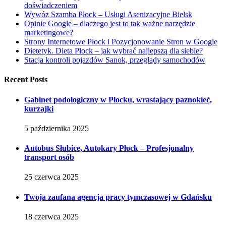
doświadczeniem
Wywóz Szamba Płock – Usługi Asenizacyjne Bielsk
Opinie Google – dlaczego jest to tak ważne narzędzie
marketingowe?
Strony Internetowe Płock i Pozycjonowanie Stron w Google
Dietetyk. Dieta Płock – jak wybrać najlepszą dla siebie?
Stacja kontroli pojazdów Sanok, przeglądy samochodów
Recent Posts
Gabinet podologiczny w Płocku, wrastający paznokieć,
kurzajki
5 października 2025
Autobus Słubice, Autokary Płock – Profesjonalny
transport osób
25 czerwca 2025
Twoja zaufana agencja pracy tymczasowej w Gdańsku
18 czerwca 2025