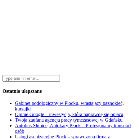
Ostatnio ulepszane
Gabinet podologiczny w Płocku, wrastający paznokieć,
kurzajki
Opinie Google – inwestycja, która naprawdę się opłaca
Twoja zaufana agencja pracy tymczasowej w Gdańsku
Autobus Słubice, Autokary Płock – Profesjonalny transport
osób
Usługi asenizacyjne Płock – sprawdzona firma z