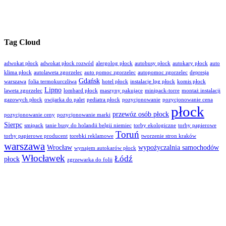
Tag Cloud
adwokat płock
adwokat płock rozwód
alergolog płock
autobusy płock
autokary płock
auto
klima płock
autolaweta zgorzelec
auto pomoc zgorzelec
autopomoc zgorzelec
depresja
Gdańsk
warszawa
folia termokurczliwa
hotel płock
instalacje lpg płock
komis płock
Lipno
laweta zgorzelec
lombard płock
maszyny pakujące
minipack-torre
montaż instalacji
gazowych płock
owijarka do palet
pediatra płock
pozycjonowanie
pozycjonowanie cena
płock
przewóz osób płock
pozycjonowanie ceny
pozycjonowanie marki
Sierpc
smipack
tanie busy do holandii belgii niemiec
torby ekologiczne
torby papierowe
Toruń
torby papierowe producent
torebki reklamowe
tworzenie stron kraków
warszawa
Wrocław
wypożyczalnia samochodów
wynajem autokarów płock
Włocławek
Łódź
płock
zgrzewarka do folii