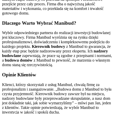
przejście przez cały proces. Firma dba o najwyższą jakość
materiałów i wykonania, co przekłada się na komfort i trwałość
gotowego domu.
Dlaczego Warto Wybrać Manibud?
Wybór odpowiedniego partnera do realizacji inwestycji budowlanej
jest kluczowy. Firma Manibud wyróżnia się na rynku dzięki
profesjonalizmowi, doświadczeniu i kompleksowemu podejściu do
każdego projektu.
Kierownik budowy
z Manibud to gwarancja, że
każdy etap prac będzie nadzorowany przez eksperta. Ich
nadzory
budowlane
zapewniają, że prace są zgodne z przepisami i normami,
a
budowa domów
z Manibud to pewność, że marzenia o własnym
domu staną się rzeczywistością.
Opinie Klientów
Klienci, którzy skorzystali z usług Manibud, chwalą firmę za
profesjonalizm i zaangażowanie. „Budowa domu z Manibud to była
czysta przyjemność. Kierownik budowy zawsze był na miejscu,
nadzory budowlane były przeprowadzane skrupulatnie, a nasz dom
jest dokładnie taki, jak sobie wymarzyliśmy” – mówi pan Jan, jeden
z klientów. Takie opinie potwierdzają, że wybór Manibud to
inwestycja w jakość i spokój ducha.