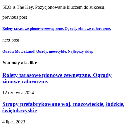
SEO is The Key. Pozycjonowanie kluczem do sukcesu!
previous post
Rolety tarasowe pionowe zewnętrzne. Ogrody zimowe całoroczne.
next post
Quad z MotorLand! Quady, motocykle. Najlepszy sklep
You may also like
Rolety tarasowe pionowe zewnętrzne. Ogrody
zimowe całoroczne.
12 czerwca 2024
Stropy prefabrykowane woj. mazowieckie, łódzkie,
świętokrzyskie
4 lipca 2023