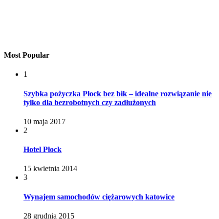
Most Popular
1
Szybka pożyczka Płock bez bik – idealne rozwiązanie nie
tylko dla bezrobotnych czy zadłużonych
10 maja 2017
2
Hotel Płock
15 kwietnia 2014
3
Wynajem samochodów ciężarowych katowice
28 grudnia 2015