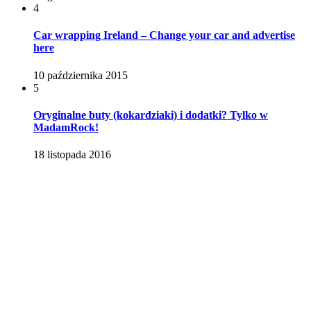
4
Car wrapping Ireland – Change your car and advertise
here
10 października 2015
5
Oryginalne buty (kokardziaki) i dodatki? Tylko w
MadamRock!
18 listopada 2016