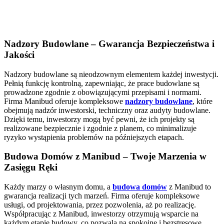
Nadzory Budowlane – Gwarancja Bezpieczeństwa i
Jakości
Nadzory budowlane są nieodzownym elementem każdej inwestycji.
Pełnią funkcję kontrolną, zapewniając, że prace budowlane są
prowadzone zgodnie z obowiązującymi przepisami i normami.
Firma Manibud oferuje kompleksowe
nadzory budowlane
, które
obejmują nadzór inwestorski, techniczny oraz audyty budowlane.
Dzięki temu, inwestorzy mogą być pewni, że ich projekty są
realizowane bezpiecznie i zgodnie z planem, co minimalizuje
ryzyko wystąpienia problemów na późniejszych etapach.
Budowa Domów z Manibud – Twoje Marzenia w
Zasięgu Ręki
Każdy marzy o własnym domu, a
budowa domów
z Manibud to
gwarancja realizacji tych marzeń. Firma oferuje kompleksowe
usługi, od projektowania, przez pozwolenia, aż po realizację.
Współpracując z Manibud, inwestorzy otrzymują wsparcie na
każdym etapie budowy, co pozwala na spokojne i bezstresowe