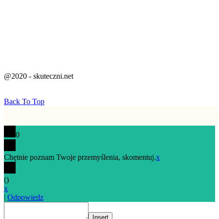
@2020 - skuteczni.net
Back To Top
0
Chętnie poznam Twoje przemyślenia, skomentuj.
x
(
)
x
|
Odpowiedz
Insert