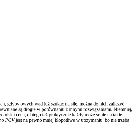
ych
, gdyby owych wad już szukać na siłę, można do nich zaliczyć
drewniane są drogie w porównaniu z innymi rozwiązaniami. Niemniej,
wo niska cena, dlatego też praktycznie każdy może sobie na takie
no PCV
jest na pewno mniej kłopotliwe w utrzymaniu, bo nie trzeba