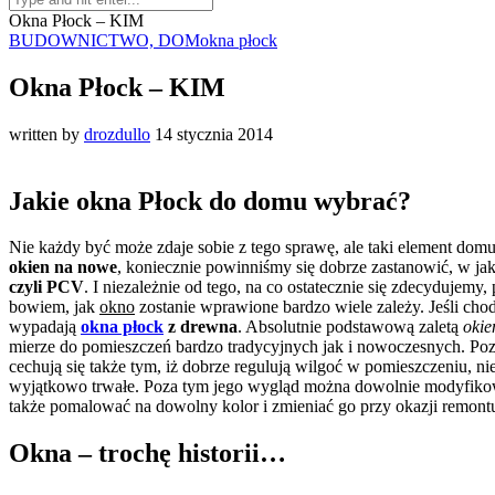
Okna Płock – KIM
BUDOWNICTWO, DOM
okna płock
Okna Płock – KIM
written by
drozdullo
14 stycznia 2014
Jakie okna Płock do domu wybrać?
Nie każdy być może zdaje sobie z tego sprawę, ale taki element domu
okien na nowe
, koniecznie powinniśmy się dobrze zastanowić, w j
czyli PCV
. I niezależnie od tego, na co ostatecznie się zdecyduje
bowiem, jak
okno
zostanie wprawione bardzo wiele zależy. Jeśli cho
wypadają
okna płock
z drewna
. Absolutnie podstawową zaletą
okie
mierze do pomieszczeń bardzo tradycyjnych jak i nowoczesnych. Poz
cechują się także tym, iż dobrze regulują wilgoć w pomieszczeniu, n
wyjątkowo trwałe. Poza tym jego wygląd można dowolnie modyfikować
także pomalować na dowolny kolor i zmieniać go przy okazji remont
Okna – trochę historii…