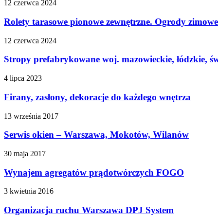
12 czerwca 2024
Rolety tarasowe pionowe zewnętrzne. Ogrody zimowe 
12 czerwca 2024
Stropy prefabrykowane woj. mazowieckie, łódzkie, św
4 lipca 2023
Firany, zasłony, dekoracje do każdego wnętrza
13 września 2017
Serwis okien – Warszawa, Mokotów, Wilanów
30 maja 2017
Wynajem agregatów prądotwórczych FOGO
3 kwietnia 2016
Organizacja ruchu Warszawa DPJ System