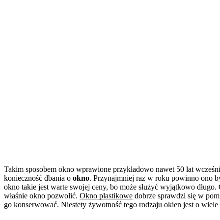
Takim sposobem okno wprawione przykładowo nawet 50 lat wcześniej
konieczność dbania o
okno
. Przynajmniej raz w roku powinno ono b
okno takie jest warte swojej ceny, bo może służyć wyjątkowo długo.
właśnie okno pozwolić.
Okno plastikowe
dobrze sprawdzi się w pomi
go konserwować. Niestety żywotność tego rodzaju okien jest o wiele 