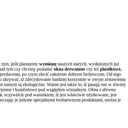
z tym, jeśli planujemy
wymianę
naszych starych, wysłużonych już
 nad tym czy chcemy posiadać
okna drewniane
czy też
plastikowe,
go producenta, po czym zlecić założenie dobrym fachowcom.
Od tego
su ukrywać, iż zdecydowanie bardziej korzystnie w owym zestawieniu
tym samym są ekologiczne. Ważne jest także to, iż pasują one w równej
przyjemne i komfortowe pod względem wizualnym.
Okna z drewna
o
, oczywiście pod warunkiem, iż jest właściwie użytkowane, jest
eczając je jedynie specjalnymi bezbarwnymi produktami, można je