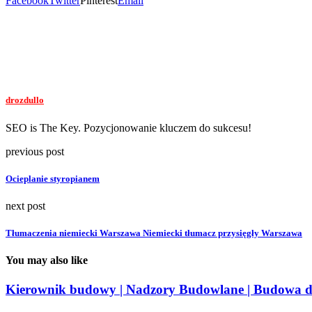
Facebook
Twitter
Pinterest
Email
drozdullo
SEO is The Key. Pozycjonowanie kluczem do sukcesu!
previous post
Ocieplanie styropianem
next post
Tłumaczenia niemiecki Warszawa Niemiecki tłumacz przysięgły Warszawa
You may also like
Kierownik budowy | Nadzory Budowlane | Budowa d