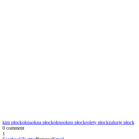
kim płock
okna
okna płock
okno
okno płock
rolety płock
żaluzje płock
0 comment
1