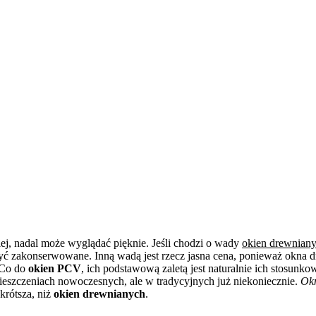
, nadal może wyglądać pięknie. Jeśli chodzi o wady
okien drewnian
yć zakonserwowane. Inną wadą jest rzecz jasna cena, ponieważ okna 
 Co do
okien PCV
, ich podstawową zaletą jest naturalnie ich stosunko
eszczeniach nowoczesnych, ale w tradycyjnych już niekoniecznie.
Ok
krótsza, niż
okien drewnianych
.