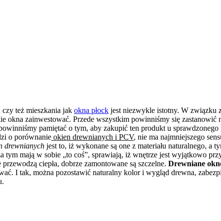
 czy też mieszkania jak
okna płock
jest niezwykle istotny. W związku 
akie okna zainwestować. Przede wszystkim powinniśmy się zastanowić
my, powinniśmy pamiętać o tym, aby zakupić ten produkt u sprawdzone
dzi o porównanie
okien drewnianych i PCV
, nie ma najmniejszego sen
n drewnianych
jest to, iż wykonane są one z materiału naturalnego, a 
a tym mają w sobie „to coś”, sprawiają, iż wnętrze jest wyjątkowo 
ie przewodzą ciepła, dobrze zamontowane są szczelne.
Drewniane okn
. I tak, można pozostawić naturalny kolor i wygląd drewna, zabezpi
u.